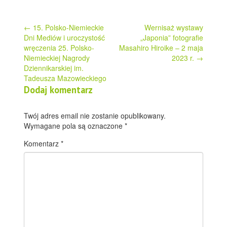
Post
←
15. Polsko-Niemieckie
Wernisaż wystawy
Dni Mediów i uroczystość
„Japonia” fotografie
navigation
wręczenia 25. Polsko-
Masahiro Hiroike – 2 maja
Niemieckiej Nagrody
2023 r.
→
Dziennikarskiej im.
Tadeusza Mazowieckiego
Dodaj komentarz
Twój adres email nie zostanie opublikowany.
Wymagane pola są oznaczone
*
Komentarz
*