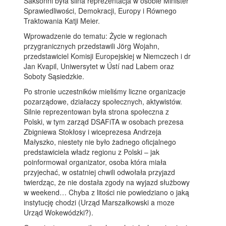
Saksonni była silna reprezentacja w osobie Minister
Sprawiedliwości, Demokracji, Europy i Równego
Traktowania Katji Meier.
Wprowadzenie do tematu: Życie w regionach
przygranicznych przedstawili Jörg Wojahn,
przedstawiciel Komisji Europejskiej w Niemczech i dr
Jan Kvapil, Uniwersytet w Ústí nad Labem oraz
Soboty Sąsiedzkie.
Po stronie uczestników mieliśmy liczne organizacje
pozarządowe, działaczy społecznych, aktywistów.
Silnie reprezentowan była strona społeczna z
Polski, w tym zarząd DSAFiTA w osobach prezesa
Zbigniewa Stokłosy i wiceprezesa Andrzeja
Małyszko, niestety nie było żadnego oficjalnego
predstawiciela władz regionu z Polski – jak
poinformował organizator, osoba która miała
przyjechać, w ostatniej chwili odwołała przyjazd
twierdząc, że nie dostała zgody na wyjazd służbowy
w weekend… Chyba z litości nie powiedziano o jaką
instytucję chodzi (Urząd Marszałkowski a moze
Urząd Wokewódzki?).