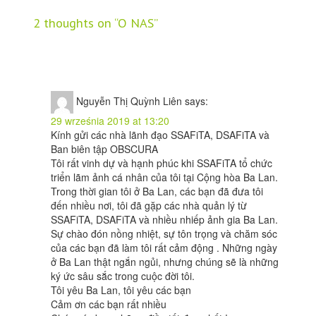
2 thoughts on “
O NAS
”
Nguyễn Thị Quỳnh Liên
says:
29 września 2019 at 13:20
Kính gửi các nhà lãnh đạo SSAFiTA, DSAFiTA và
Ban biên tập OBSCURA
Tôi rất vinh dự và hạnh phúc khi SSAFiTA tổ chức
triển lãm ảnh cá nhân của tôi tại Cộng hòa Ba Lan.
Trong thời gian tôi ở Ba Lan, các bạn đã đưa tôi
đến nhiều nơi, tôi đã gặp các nhà quản lý từ
SSAFiTA, DSAFiTA và nhiều nhiếp ảnh gia Ba Lan.
Sự chào đón nồng nhiệt, sự tôn trọng và chăm sóc
của các bạn đã làm tôi rất cảm động . Những ngày
ở Ba Lan thật ngắn ngủi, nhưng chúng sẽ là những
ký ức sâu sắc trong cuộc đời tôi.
Tôi yêu Ba Lan, tôi yêu các bạn
Cảm ơn các bạn rất nhiều