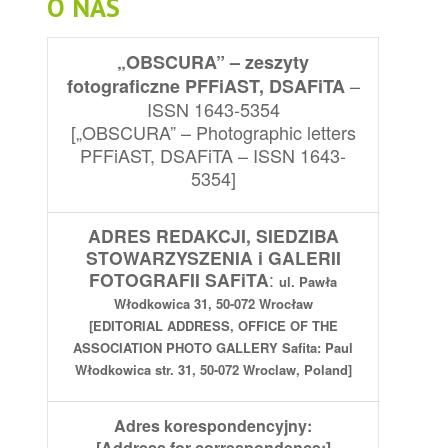
O NAS
„OBSCURA” – zeszyty
–
fotograficzne PFFiAST, DSAFiTA
ISSN 1643-5354
[„
OBSCURA”
–
Photographic
letters
PFFiAST
,
DSAFiTA
–
ISSN
1643-
5354]
ADRES REDAKCJI, SIEDZIBA
STOWARZYSZENIA i GALERII
FOTOGRAFII SAFiTA
:
ul. Pawła
Włodkowica 31, 50-072 Wrocław
[EDITORIAL
ADDRESS
,
OFFICE
OF THE
ASSOCIATION
PHOTO
GALLERY
Safita
:
Paul
Włodkowica str.
31
,
50-072
Wroclaw, Poland
]
Adres korespondencyjny:
[
Address
for correspondence:
]