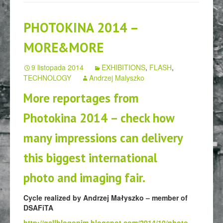
PHOTOKINA 2014 –
MORE&MORE
9 listopada 2014
EXHIBITIONS
,
FLASH
,
TECHNOLOGY
Andrzej Malyszko
More reportages from
Photokina 2014 – check how
many impressions can delivery
this biggest international
photo and imaging fair.
Cycle realized by Andrzej Małyszko – member of
DSAFiTA
http://gallblogonim.blogspot.com/2014/10/photo