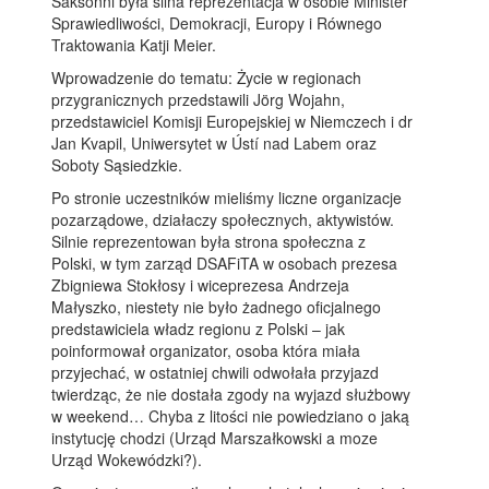
Saksonni była silna reprezentacja w osobie Minister
Sprawiedliwości, Demokracji, Europy i Równego
Traktowania Katji Meier.
Wprowadzenie do tematu: Życie w regionach
przygranicznych przedstawili Jörg Wojahn,
przedstawiciel Komisji Europejskiej w Niemczech i dr
Jan Kvapil, Uniwersytet w Ústí nad Labem oraz
Soboty Sąsiedzkie.
Po stronie uczestników mieliśmy liczne organizacje
pozarządowe, działaczy społecznych, aktywistów.
Silnie reprezentowan była strona społeczna z
Polski, w tym zarząd DSAFiTA w osobach prezesa
Zbigniewa Stokłosy i wiceprezesa Andrzeja
Małyszko, niestety nie było żadnego oficjalnego
predstawiciela władz regionu z Polski – jak
poinformował organizator, osoba która miała
przyjechać, w ostatniej chwili odwołała przyjazd
twierdząc, że nie dostała zgody na wyjazd służbowy
w weekend… Chyba z litości nie powiedziano o jaką
instytucję chodzi (Urząd Marszałkowski a moze
Urząd Wokewódzki?).