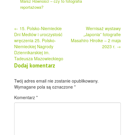
Marsz Równości – czy to fotografia
reportażowa?
Post
←
15. Polsko-Niemieckie
Wernisaż wystawy
Dni Mediów i uroczystość
„Japonia” fotografie
navigation
wręczenia 25. Polsko-
Masahiro Hiroike – 2 maja
Niemieckiej Nagrody
2023 r.
→
Dziennikarskiej im.
Tadeusza Mazowieckiego
Dodaj komentarz
Twój adres email nie zostanie opublikowany.
Wymagane pola są oznaczone
*
Komentarz
*