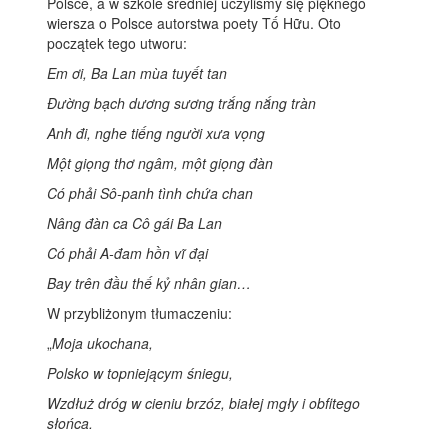
Polsce, a w szkole średniej uczyliśmy się pięknego
wiersza o Polsce autorstwa poety Tố Hữu. Oto
początek tego utworu:
Em ơi, Ba Lan mùa tuyết tan
Đường bạch dương sương trắng nắng tràn
Anh đi, nghe tiếng người xưa vọng
Một giọng thơ ngâm, một giọng đàn
Có phải Sô-panh tình chứa chan
Nâng đàn ca Cô gái Ba Lan
Có phải A-đam hồn vĩ đại
Bay trên đầu thế kỷ nhân gian…
W przybliżonym tłumaczeniu:
„
Moja ukochana,
Polsko w topniejącym śniegu,
Wzdłuż dróg w cieniu brzóz, białej mgły i obfitego
słońca.