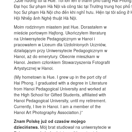
„Quê hương tôi là Huế. Tôi lớn lên ở thành phố cảng Hải Phòng
Đại học Sư phạm Hà Nội và công tác tại Trường trung học phổ 
học Sư phạm Hà Nội cho đến khi nghỉ hưu. Hiện tại tôi sống ở H
Hội Nhiếp ảnh Nghệ thuật Hà Nội.
Moim rodzinnym miastem jest Hue. Dorastałem w
mieście portowym Hajfong. Ukończyłem literaturę
na Uniwersytecie Pedagogicznym w Hanoi i
pracowałem w Liceum dla Uzdolnionych Uczniów,
działającym przy Uniwersytecie Pedagogicznym w
Hanoi, aż do emerytury. Obecnie mieszkam w
Hanoi. Jestem członkiem Stowarzyszenia Fotografii
Artystycznej w Hanoi.
(My hometown is Hue. I grew up in the port city of
Hai Phong. I graduated with a degree in Literature
from Hanoi Pedagogical University and worked at
the High School for Gifted Students, affiliated with
Hanoi Pedagogical University, until my retirement.
Currently, I live in Hanoi. I am a member of the
Hanoi Art Photography Association.)”
Znam Polskę już od czasów mojego
dzieciństwa.
Mój brat studiował na uniwersytecie w