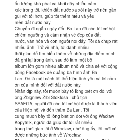
ấn tượng khó phai và khơi dậy nhiều cảm
xúc trong tôi, khiến đất nước xa xôi này trở nên gần
gũi với tôi hơn, giúp tôi thêm hiểu và yêu
mến đất nước này.
Chuyến đi ngắn ngày đến Ba Lan đã cho tôi cơ hội
chiêm ngưỡng và cảm nhận vẻ đẹp của đất
nước, văn hóa và con người nơi đây. Tôi đã chụp rất
nhiều ảnh. Trở về nhà, tôi dành nhiều
thời gian để tìm hiểu thêm về những địa điểm mình
đã ghi lại trong ảnh, sau đó làm một bộ
album lớn gồm nhiều album nhỏ và chia sẻ với cộng
đồng Facebook để quảng bá hình ảnh Ba
Lan. Đó là một cách tôi thể hiện tình yêu và lời cảm
ơn của mình đối với đất nước này.
Nhân dịp này, tôi muốn bày tỏ lòng biết ơn đối với
ông Zbigniew Zibi Stokłosa , chủ tịch
SSAFiTA, người đã cho tôi cơ hội được là thành viên
của Hiệp hội và đến thăm Ba Lan. Tôi
cũng muốn bày tỏ lòng biết ơn đối với ông Wacław
Kopytnik, người đã giúp đỡ tôi rất nhiều
trong thời gian tôi ở Wroclaw, nhờ ông ấy, tôi mới có
được những bức ảnh về Wrocław.