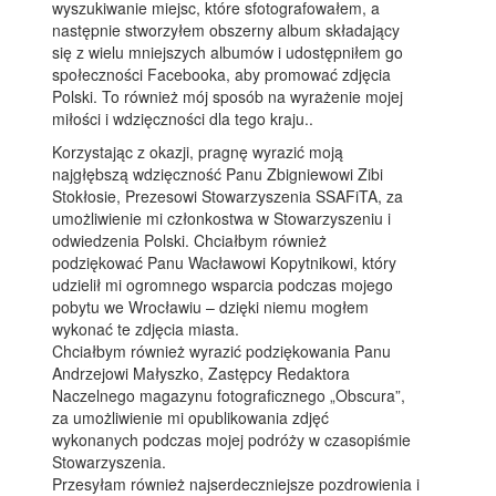
wyszukiwanie miejsc, które sfotografowałem, a
następnie stworzyłem obszerny album składający
się z wielu mniejszych albumów i udostępniłem go
społeczności Facebooka, aby promować zdjęcia
Polski. To również mój sposób na wyrażenie mojej
miłości i wdzięczności dla tego kraju..
Korzystając z okazji, pragnę wyrazić moją
najgłębszą wdzięczność Panu Zbigniewowi Zibi
Stokłosie, Prezesowi Stowarzyszenia SSAFiTA, za
umożliwienie mi członkostwa w Stowarzyszeniu i
odwiedzenia Polski. Chciałbym również
podziękować Panu Wacławowi Kopytnikowi, który
udzielił mi ogromnego wsparcia podczas mojego
pobytu we Wrocławiu – dzięki niemu mogłem
wykonać te zdjęcia miasta.
Chciałbym również wyrazić podziękowania Panu
Andrzejowi Małyszko, Zastępcy Redaktora
Naczelnego magazynu fotograficznego „Obscura”,
za umożliwienie mi opublikowania zdjęć
wykonanych podczas mojej podróży w czasopiśmie
Stowarzyszenia.
Przesyłam również najserdeczniejsze pozdrowienia i