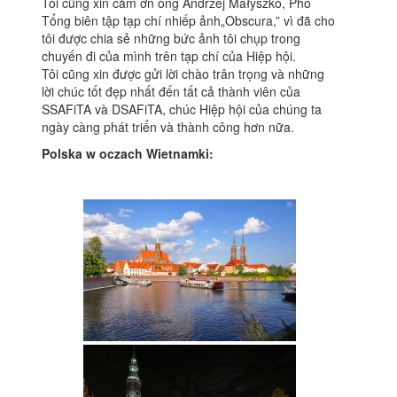
Tôi cũng xin cảm ơn ông Andrzej Małyszko, Phó
Tổng biên tập tạp chí nhiếp ảnh„Obscura,” vì đã cho
tôi được chia sẻ những bức ảnh tôi chụp trong
chuyến đi của mình trên tạp chí của Hiệp hội.
Tôi cũng xin được gửi lời chào trân trọng và những
lời chúc tốt đẹp nhất đến tất cả thành viên của
SSAFiTA và DSAFiTA, chúc Hiệp hội của chúng ta
ngày càng phát triển và thành công hơn nữa.
Polska w oczach Wietnamki: