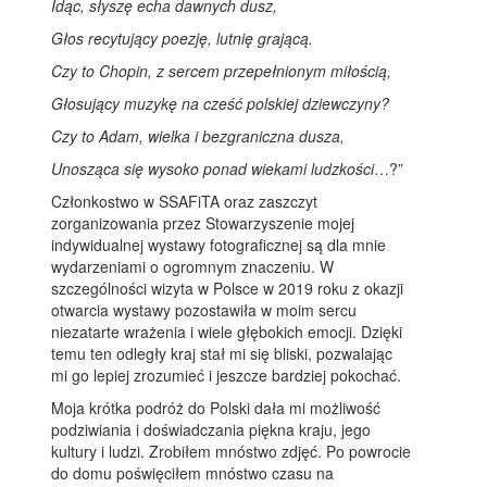
Idąc, słyszę echa dawnych dusz,
Głos recytujący poezję, lutnię grającą.
Czy to Chopin, z sercem przepełnionym miłością,
Głosujący muzykę na cześć polskiej dziewczyny?
Czy to Adam, wielka i bezgraniczna dusza,
Unosząca się wysoko ponad wiekami ludzkości
…?”
Członkostwo w SSAFiTA oraz zaszczyt
zorganizowania przez Stowarzyszenie mojej
indywidualnej wystawy fotograficznej są dla mnie
wydarzeniami o ogromnym znaczeniu. W
szczególności wizyta w Polsce w 2019 roku z okazji
otwarcia wystawy pozostawiła w moim sercu
niezatarte wrażenia i wiele głębokich emocji. Dzięki
temu ten odległy kraj stał mi się bliski, pozwalając
mi go lepiej zrozumieć i jeszcze bardziej pokochać.
Moja krótka podróż do Polski dała mi możliwość
podziwiania i doświadczania piękna kraju, jego
kultury i ludzi. Zrobiłem mnóstwo zdjęć. Po powrocie
do domu poświęciłem mnóstwo czasu na