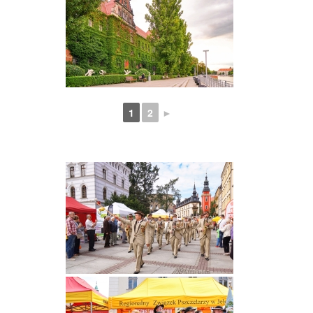
1
2
►