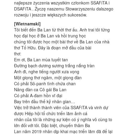
najlepsze życzenia wszystkim członkom SSAFiTA i
DSAFiTA . Życzę naszemu Stowarzyszeniu dalszego
rozwoju i jeszcze większych sukcesów.
[Wietnamski]
Tôi biết đến Ba Lan từ thời thơ ấu. Anh trai tôi từng
học đại học ở Ba Lan và hồi trung học
chúng tôi được học một bài thơ về Ba Lan của nhà
thơ Tố Hữu. Đây là đoạn mở đầu của bài
thơ:
Em ơi, Ba Lan mùa tuyết tan
Đường bạch dương sương trắng nắng tràn
Anh đi, nghe tiếng người xưa vọng
Một giọng thơ ngâm, một giọng đàn
Có phải Sô-panh tình chứa chan
Nâng đàn ca Cô gái Ba Lan
Có phải A-đam hồn vĩ đại
Bay trên đầu thế kỷ nhân gian…
Việc trở thành thành viên của SSAFiTA và vinh dự
được Hiệp hội tổ chức triển lãm ảnh cá
nhân của tôi là những sự kiện có ý nghĩa vô cùng to
lớn đối với tôi. Đặc biệt, chuyến thăm Ba
Lan năm 2019 nhân dịp khai mạc triển lãm đã để lại