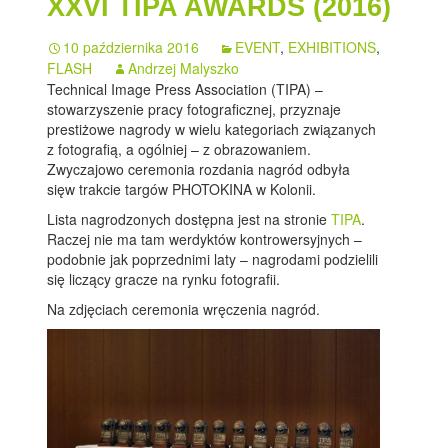
XXVI TIPA AWARDS (2016)
10 października 2016
EVENT
,
EXHIBITIONS
,
FLASH
Andrzej Malyszko
Technical Image Press Association (TIPA) –
stowarzyszenie pracy fotograficznej, przyznaje
prestiżowe nagrody w wielu kategoriach związanych
z fotografią, a ogólniej – z obrazowaniem.
Zwyczajowo ceremonia rozdania nagród odbyła
sięw trakcie targów PHOTOKINA w Kolonii.
Lista nagrodzonych dostępna jest na stronie
TIPA
.
Raczej nie ma tam werdyktów kontrowersyjnych –
podobnie jak poprzednimi laty – nagrodami podzielili
się liczący gracze na rynku fotografii.
Na zdjęciach ceremonia wręczenia nagród.