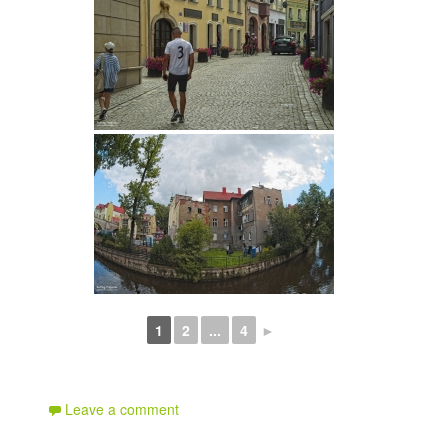
1
2
...
4
►
Leave a comment