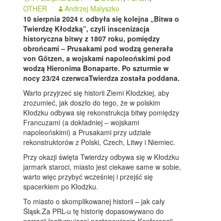
OTHER
Andrzej Malyszko
10 sierpnia 2024 r. odbyła się kolejna „Bitwa o
Twierdzę Kłodzką”, czyli inscenizacja
historyczna bitwy z 1807 roku, pomiędzy
obrońcami – Prusakami pod wodzą generała
von Gőtzen, a wojskami napoleońskimi pod
wodzą Hieronima Bonaparte. Po szturmie w
nocy 23/24 czerwcaTwierdza została poddana.
Warto przyjrzeć się historii Ziemi Kłodzkiej, aby
zrozumieć, jak doszło do tego, że w polskim
Kłodzku odbywa się rekonstrukcja bitwy pomiędzy
Francuzami (a dokładniej – wojskami
napoleońskimi) a Prusakami przy udziale
rekonstruktorów z Polski, Czech, Litwy i Niemiec.
Przy okazji święta Twierdzy odbywa się w Kłodzku
jarmark staroci, miasto jest ciekawe same w sobie,
warto więc przybyć wcześniej i przejść się
spacerkiem po Kłodzku.
To miasto o skomplikowanej historii – jak cały
Śląsk.Za PRL-u tę historię dopasowywano do