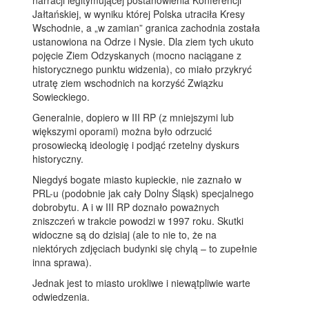
narracji legitymującej postanowienia Konferencji
Jałtańskiej, w wyniku której Polska utraciła Kresy
Wschodnie, a „w zamian” granica zachodnia została
ustanowiona na Odrze i Nysie. Dla ziem tych ukuto
pojęcie Ziem Odzyskanych (mocno naciągane z
historycznego punktu widzenia), co miało przykryć
utratę ziem wschodnich na korzyść Związku
Sowieckiego.
Generalnie, dopiero w
III RP (z mniejszymi lub
większymi oporami) można było odrzucić
prosowiecką ideologię i podjąć rzetelny dyskurs
historyczny.
Niegdyś bogate miasto kupieckie, nie zaznało w
PRL-u (podobnie jak cały Dolny Śląsk) specjalnego
dobrobytu. A i w III RP doznało poważnych
zniszczeń w trakcie powodzi w 1997 roku. Skutki
widoczne są do dzisiaj (ale to nie to, że na
niektórych zdjęciach budynki się chylą – to zupełnie
inna sprawa).
Jednak jest to miasto urokliwe i niewątpliwie warte
odwiedzenia.