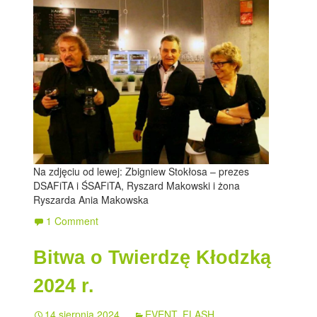
Na zdjęciu od lewej: Zbigniew Stokłosa – prezes
DSAFiTA i ŚSAFiTA, Ryszard Makowski i żona
Ryszarda Ania Makowska
1 Comment
Bitwa o Twierdzę Kłodzką
2024 r.
14 sierpnia 2024
EVENT
,
FLASH
,