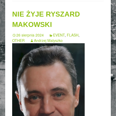
NIE ŻYJE RYSZARD
MAKOWSKI
26 sierpnia 2024
EVENT
,
FLASH
,
OTHER
Andrzej Malyszko