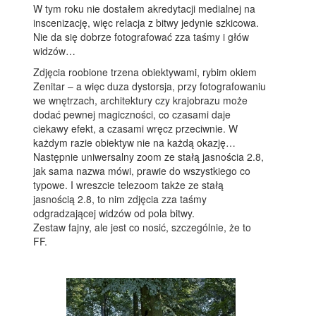
W tym roku nie dostałem akredytacji medialnej na
inscenizację, więc relacja z bitwy jedynie szkicowa.
Nie da się dobrze fotografować zza taśmy i głów
widzów…
Zdjęcia roobione trzena obiektywami, rybim okiem
Zenitar – a więc duza dystorsja, przy fotografowaniu
we wnętrzach, architektury czy krajobrazu może
dodać pewnej magiczności, co czasami daje
ciekawy efekt, a czasami wręcz przeciwnie. W
każdym razie obiektyw nie na każdą okazję…
Następnie uniwersalny zoom ze stałą jasnościa 2.8,
jak sama nazwa mówi, prawie do wszystkiego co
typowe. I wreszcie telezoom także ze stałą
jasnością 2.8, to nim zdjęcia zza taśmy
odgradzającej widzów od pola bitwy.
Zestaw fajny, ale jest co nosić, szczególnie, że to
FF.