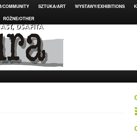
M/COMMUNITY
SZTUKA/ART
WYSTAWY/EXHIBITIONS
K
RÓŻNE/OTHER
ty fotograficzne