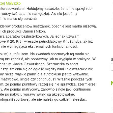
zej Malyszko
teresowaniami. Hołdujemy zasadzie, że to nie sprzęt robi
 tworzy twórca a nie narzędzie). Ale nie jesteśmy
i nie ma co się obrażać.
liderów producentów lustrzanek, obecnie jest marka niszową.
 ich produkcji Canon i Nikon.
era aparatów bezlusterkowych. Ja jednak używam
e K-20, K-3 i wreszcie pełnoklatkowy K-1, i chyba tak już
a nie wymagająca ekstremalnych funkcjonalności.
ybkim) autofkusem. Na zwodach sportowych tej marki nie
nią nie zgodzić, ale popatrzmy, jak to wygląda w praktyce. W
S
oriał im. Jacka Gaworskiego. Szermierka to sport
szy, zmienia się odległość między nimi i nic właściwie nie
my raczej wąskie plany, dla autofokusu jest to wyzwanie.
, matrycowo, single czy continuous? Właśnie podczas tych
, że pomiar punktowy raczej się nie sprawdza, szermierze
emy. Ale pomiar matrycowy, zarówno single jak i continuous
 ale po nabyciu wprawy wyniki są akceptowalne.
ografii sportowej, ale nie należy go całkiem skreślać.