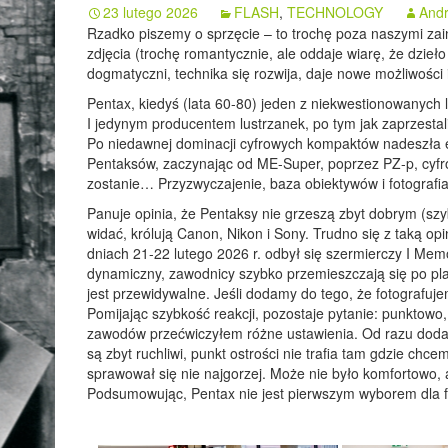
23 lutego 2026
FLASH
,
TECHNOLOGY
Andr
Rzadko piszemy o sprzęcie – to trochę poza naszymi zain
zdjęcia (trochę romantycznie, ale oddaje wiarę, że dzieło
dogmatyczni, technika się rozwija, daje nowe możliwości 
Pentax, kiedyś (lata 60-80) jeden z niekwestionowanych 
I jedynym producentem lustrzanek, po tym jak zaprzestali
Po niedawnej dominacji cyfrowych kompaktów nadeszła 
Pentaksów, zaczynając od ME-Super, poprzez PZ-p, cyfrow
zostanie… Przyzwyczajenie, baza obiektywów i fotografi
Panuje opinia, że Pentaksy nie grzeszą zbyt dobrym (sz
widać, królują Canon, Nikon i Sony. Trudno się z taką opi
dniach 21-22 lutego 2026 r. odbył się szermierczy I Mem
dynamiczny, zawodnicy szybko przemieszczają się po plan
jest przewidywalne. Jeśli dodamy do tego, że fotografuje
Pomijając szybkość reakcji, pozostaje pytanie: punktowo
zawodów przećwiczyłem różne ustawienia. Od razu dodam
są zbyt ruchliwi, punkt ostrości nie trafia tam gdzie chc
sprawował się nie najgorzej. Może nie było komfortowo,
Podsumowując, Pentax nie jest pierwszym wyborem dla fot