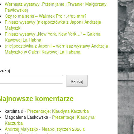
Wernisaż wystawy „Przemijanie i Trwanie” Małgorzaty
Pawłowskiej
Czy to ma sens – Walimex Pro 1.4/85 mm?
Finisaż wystawy (nie)pocztówka z Japonii Andrzeja
Małyszki
Finisaż wystawy „New York, New York…” – Galeria
Kawowej La Habna
(nie)pocztówka z Japonii – wernisaż wystawy Andrzeja
Małyszko w Galerii Kawowej La Habana.
zukaj
Szukaj
Najnowsze komentarze
karolina d
-
Prezentacje: Klaudyna Kaczurba
Magdalena Laskowska
-
Prezentacje: Klaudyna
Kaczurba
Andrzej Malyszko
-
Neapol styczeń 2026 r.