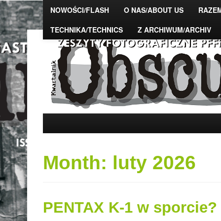
NOWOŚCI/FLASH
O NAS/ABOUT US
RAZE
TECHNIKA/TECHNICS
Z ARCHIWUM/ARCHIV
The Photo Magazine – "OBSCURA" – zeszy
PFFiAST, DSAFiTA
Month:
luty 2026
PENTAX K-1 w sporcie?