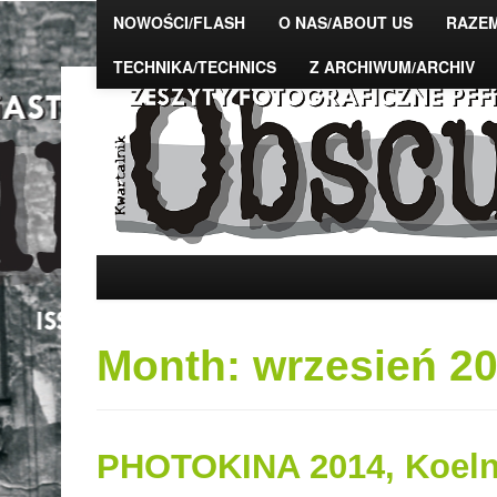
NOWOŚCI/FLASH
O NAS/ABOUT US
RAZE
TECHNIKA/TECHNICS
Z ARCHIWUM/ARCHIV
The Photo Magazine – "OBSCURA" – zeszy
PFFiAST, DSAFiTA
Month:
wrzesień 2
PHOTOKINA 2014, Koeln