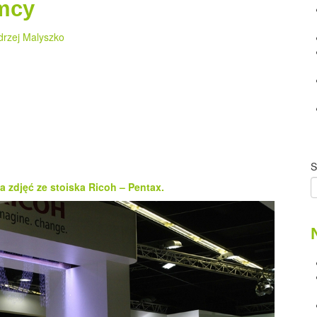
emcy
drzej Malyszko
S
a zdjęć ze stoiska Ricoh – Pentax.