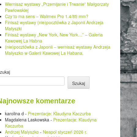
Wernisaż wystawy „Przemijanie i Trwanie” Małgorzaty
Pawłowskiej
Czy to ma sens – Walimex Pro 1.4/85 mm?
Finisaż wystawy (nie)pocztówka z Japonii Andrzeja
Małyszki
Finisaż wystawy „New York, New York…” – Galeria
Kawowej La Habna
(nie)pocztówka z Japonii – wernisaż wystawy Andrzeja
Małyszko w Galerii Kawowej La Habana.
zukaj
Szukaj
Najnowsze komentarze
karolina d
-
Prezentacje: Klaudyna Kaczurba
Magdalena Laskowska
-
Prezentacje: Klaudyna
Kaczurba
Andrzej Malyszko
-
Neapol styczeń 2026 r.