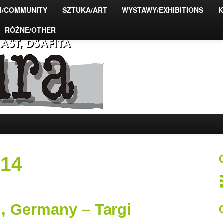
M/COMMUNITY
SZTUKA/ART
WYSTAWY/EXHIBITIONS
K
RÓŻNE/OTHER
ty fotograficzne
014
, Germany – Targi