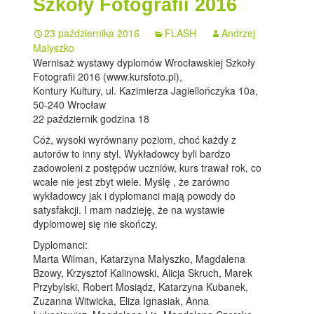
Szkoły Fotografii 2016
23 października 2016
FLASH
Andrzej
Malyszko
Wernisaż wystawy dyplomów Wrocławskiej Szkoły
Fotografii 2016 (www.kursfoto.pl),
Kontury Kultury, ul. Kazimierza Jagiellończyka 10a,
50-240 Wrocław
22 październik godzina 18
Cóż, wysoki wyrównany poziom, choć każdy z
autorów to inny styl. Wykładowcy byli bardzo
zadowoleni z postępów uczniów, kurs trawał rok, co
wcale nie jest zbyt wiele. Myślę , że zarówno
wykładowcy jak i dyplomanci mają powody do
satysfakcji. I mam nadzieję, że na wystawie
dyplomowej się nie skończy.
Dyplomanci:
Marta Wilman, Katarzyna Małyszko, Magdalena
Bzowy, Krzysztof Kalinowski, Alicja Skruch, Marek
Przybylski, Robert Mosiądz, Katarzyna Kubanek,
Zuzanna Witwicka, Eliza Ignasiak, Anna