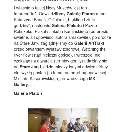
I właśnie o takiej Nocy Muzeów jest ten
fotoreportaż. Odwiedziliśmy
Galerię Platon
a tam
Katarzyna Banaś „Olśnienia, błękitne i złote
godziny”, następnie
Galeria Plakatu
i Późne
Rokokoko. Plakaty Jakuba Kamińskiego (po prostu
świetne, a i opowieści autora smakowite), po drodze
na Stare Jatki zaglądnęliśmy do
Galerii ArtTrakt
przed otwarciem wystawy zbiorowej Watching the
river flow (stąd nieliczni goście), i wreszcie, nie
czekając na otwarcie (terminy goniły) udaliśmy się
na
Stare Jatki
, gdzie między innymi odwiedziliśmy
niezwykłą postać (to temat na odrębną opowieść),
Michała Kasprowskiego, prowadzącego
MK
Gallery
.
Galeria Platon