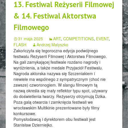
13. Festiwal Reżyserii Filmowej
& 14. Festiwal Aktorstwa
Filmowego
31 maja 2025
ART
,
COMPETITIONS
,
EVENT
,
FLASH
Andrzej Malyszko
Zakończyła się tegoroczna edycja podwójnego
festiwalu Reżyserii Filmowej i Aktorstwa Filmowego.
Na gali zamykającej festiwale rozdano nagrody i
wyróżnienia, a także medale Przyjaciół Festiwalu.
Nagroda aktorska nazywa się Szczeniakiem i
niewiele ma wspólnego z sympatrycznym (choć nie
zawsze) czworonogiem. W slangu filmowym tą
nazwą określa się mały reflektor typu spot, używany
do doświetlenia twarzy. Reżyserzy otrzymują Dzika.
Poza galą otwarcia i zamknięcia festiwali we
wrocławskim Multikinie prezentowane były filmy
konkursowe.
Pomysłodawcą i dyrektorem obu festiwali jest
Stanisław Dzierniejko.