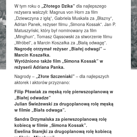
W tym roku o
„Złotego Dzika”
dla najlepszego
reżysera walczyli: Magnus von Horn za film
„Dziewczyna z igłą”, Gabriela Muskała za „Błazny”,
Adrian Panek, reżyser filmu „Simona Kossak”. Jan P.
Matuszyński, który był nominowany za film
„Minghun”, Tomasz Gąssowski za stworzenie filmu
„Wróbel”, a Marcin Koszałka za „Białą odwagę”.
Nagrodę otrzymał reżyser „Białej odwagi” –
Marcin Koszałka.
Wyróżniono także film „Simona Kossak” w
reżyserii Adriana Panka.
Nagrody –
„Złote Szczeniaki”
– dla najlepszych
aktorek i aktorów przyznano:
Filip Pławiak za męską rolę pierwszoplanową w
„Białej odwadze”
Julian Świeżewski za drugoplanową rolę męską
w filmie „Biała odwaga”.
Sandra Drzymalska za pierwszoplanową rolę
kobiecą w filmie „Simona Kossak”.
Ewelina Starejki za drugoplanową rolę kobiecą