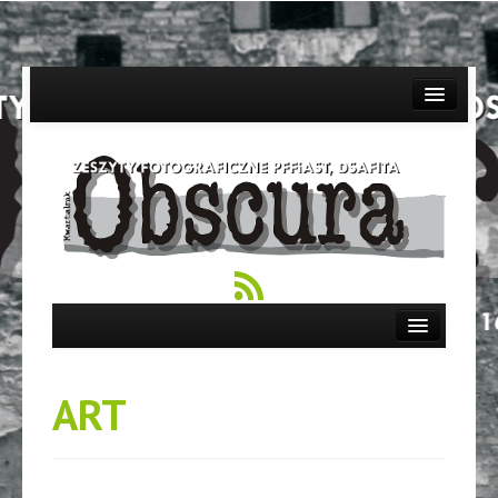
NOWOŚCI/FLASH
O NAS/ABOUT US
RAZEM/COMMUNITY
SZTUKA/ART
The Photo Magazine – "OBSCURA" – zeszyty
fotograficzne PFFiAST, DSAFiTA
WYSTAWY/EXHIBITIONS
KONKURSY/COMPETITIONS
TECHNIKA/TECHNICS
ART
Z ARCHIWUM/ARCHIV
RÓŻNE/OTHER