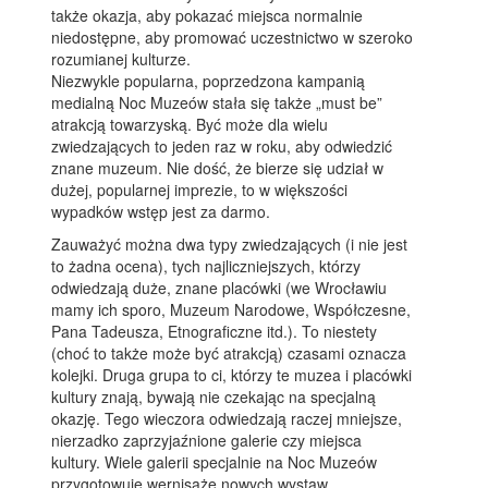
także okazja, aby pokazać miejsca normalnie
niedostępne, aby promować uczestnictwo w szeroko
rozumianej kulturze.
Niezwykle popularna, poprzedzona kampanią
medialną Noc Muzeów stała się także „must be”
atrakcją towarzyską. Być może dla wielu
zwiedzających to jeden raz w roku, aby odwiedzić
znane muzeum. Nie dość, że bierze się udział w
dużej, popularnej imprezie, to w większości
wypadków wstęp jest za darmo.
Zauważyć można dwa typy zwiedzających (i nie jest
to żadna ocena), tych najliczniejszych, którzy
odwiedzają duże, znane placówki (we Wrocławiu
mamy ich sporo, Muzeum Narodowe, Współczesne,
Pana Tadeusza, Etnograficzne itd.). To niestety
(choć to także może być atrakcją) czasami oznacza
kolejki. Druga grupa to ci, którzy te muzea i placówki
kultury znają, bywają nie czekając na specjalną
okazję. Tego wieczora odwiedzają raczej mniejsze,
nierzadko zaprzyjaźnione galerie czy miejsca
kultury. Wiele galerii specjalnie na Noc Muzeów
przygotowuje wernisaże nowych wystaw.