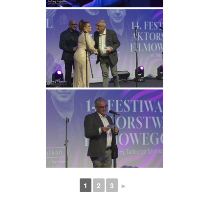
1
2
3
►