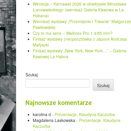
Wenecja – Karnawał 2026 w obiektywie Mirosława
Łanowwieckiego (wernisaż Galeria Kawowa w La
Habana)
Wernisaż wystawy „Przemijanie i Trwanie” Małgorzat
Pawłowskiej
Czy to ma sens – Walimex Pro 1.4/85 mm?
Finisaż wystawy (nie)pocztówka z Japonii Andrzeja
Małyszki
Finisaż wystawy „New York, New York…” – Galeria
Kawowej La Habna
Szukaj
Szukaj
Najnowsze komentarze
karolina d
-
Prezentacje: Klaudyna Kaczurba
Magdalena Laskowska
-
Prezentacje: Klaudyna
Kaczurba