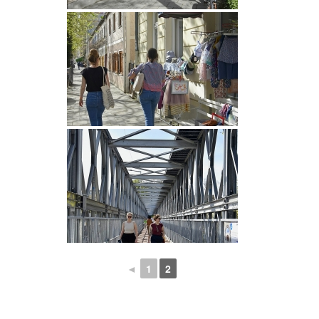
◄
1
2