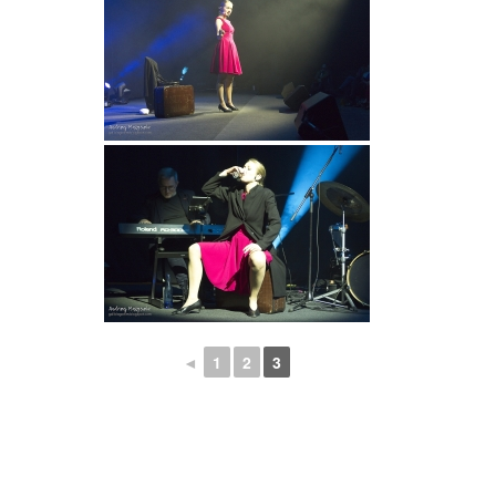
◄
1
2
3