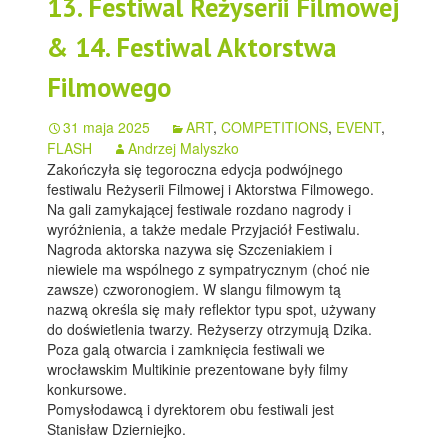
13. Festiwal Reżyserii Filmowej
& 14. Festiwal Aktorstwa
Filmowego
31 maja 2025
ART
,
COMPETITIONS
,
EVENT
,
FLASH
Andrzej Malyszko
Zakończyła się tegoroczna edycja podwójnego
festiwalu Reżyserii Filmowej i Aktorstwa Filmowego.
Na gali zamykającej festiwale rozdano nagrody i
wyróżnienia, a także medale Przyjaciół Festiwalu.
Nagroda aktorska nazywa się Szczeniakiem i
niewiele ma wspólnego z sympatrycznym (choć nie
zawsze) czworonogiem. W slangu filmowym tą
nazwą określa się mały reflektor typu spot, używany
do doświetlenia twarzy. Reżyserzy otrzymują Dzika.
Poza galą otwarcia i zamknięcia festiwali we
wrocławskim Multikinie prezentowane były filmy
konkursowe.
Pomysłodawcą i dyrektorem obu festiwali jest
Stanisław Dzierniejko.