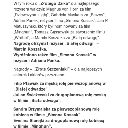
W tym roku o
„Złotego Dzika”
dla najlepszego
reżysera walczyli: Magnus von Horn za film
„Dziewczyna z igłą”, Gabriela Muskała za „Błazny”,
Adrian Panek, reżyser filmu „Simona Kossak”. Jan P.
Matuszyński, który był nominowany za film
„Minghun”, Tomasz Gąssowski za stworzenie filmu
„Wróbel”, a Marcin Koszałka za „Białą odwagę”.
Nagrodę otrzymał reżyser „Białej odwagi” –
Marcin Koszałka.
Wyróżniono także film „Simona Kossak” w
reżyserii Adriana Panka.
Nagrody –
„Złote Szczeniaki”
– dla najlepszych
aktorek i aktorów przyznano:
Filip Pławiak za męską rolę pierwszoplanową w
„Białej odwadze”
Julian Świeżewski za drugoplanową rolę męską
w filmie „Biała odwaga”.
Sandra Drzymalska za pierwszoplanową rolę
kobiecą w filmie „Simona Kossak”.
Ewelina Starejki za drugoplanową rolę kobiecą
w filmie „Minghun”.