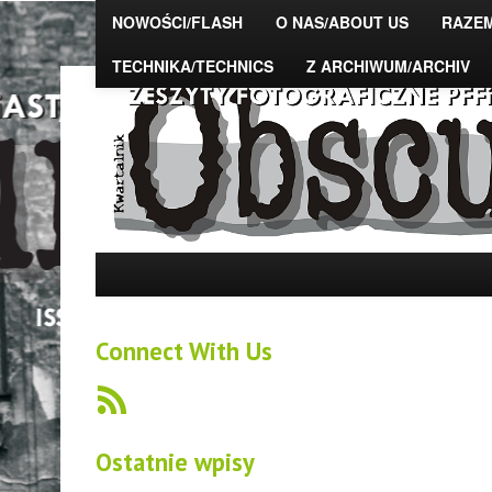
NOWOŚCI/FLASH
O NAS/ABOUT US
RAZE
TECHNIKA/TECHNICS
Z ARCHIWUM/ARCHIV
The Photo Magazine – "OBSCURA" – zeszyty fot
DSAFiTA
Connect With Us
Ostatnie wpisy