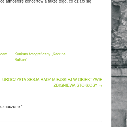
ące atmosferę koncertów a także tego, co działo się
ńcem
Konkurs fotograficzny „Kadr na
Balkon”
UROCZYSTA SESJA RADY MIEJSKIEJ W OBIEKTYWIE
ZBIGNIEWA STOKŁOSY
→
 oznaczone
*