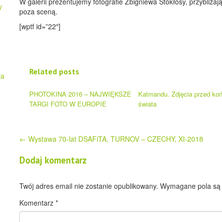
W galerii prezentujemy fotografie Zbigniewa Stokłosy, przybliżaj
y
poza sceną.
[wptf id=”22″]
Related posts
ja
PHOTOKINA 2016 – NAJWIĘKSZE
Katmandu. Zdjęcia przed ko
TARGI FOTO W EUROPIE
świata
Post
←
Wystawa 70-lat DSAFiTA, TURNOV – CZECHY, XI-2018
navigation
Dodaj komentarz
Twój adres email nie zostanie opublikowany.
Wymagane pola są
Komentarz
*