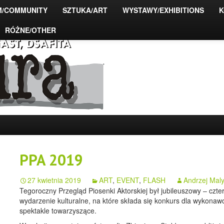
M/COMMUNITY
SZTUKA/ART
WYSTAWY/EXHIBITIONS
K
RÓŻNE/OTHER
ograficzne PFFiAST,
PPA 2019
27 kwietnia 2019
ART
,
EVENT
,
FLASH
Andrzej Mal
Tegoroczny Przegląd Piosenki Aktorskiej był jubileuszowy – czte
wydarzenie kulturalne, na które składa się konkurs dla wykonawc
spektakle towarzyszące.