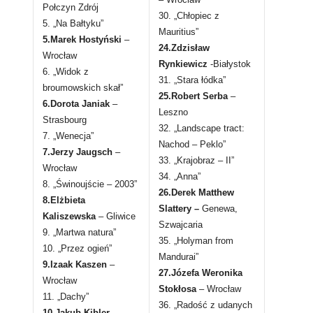
Połczyn Zdrój
30. „Chłopiec z
5. „Na Bałtyku”
Mauritius”
5.Marek Hostyński
–
24.Zdzisław
Wrocław
Rynkiewicz
-Białystok
6. „Widok z
31. „Stara łódka”
broumowskich skał”
25.Robert Serba
–
6
.Dorota Janiak
–
Leszno
Strasbourg
32. „Landscape tract:
7. „Wenecja”
Nachod – Peklo”
7.Jerzy Jaugsch
–
33. „Krajobraz – II”
Wrocław
34. „Anna”
8. „Świnoujście – 2003”
26.Derek Matthew
8.Elżbieta
Slattery –
Genewa,
Kaliszewska
– Gliwice
Szwajcaria
9. „Martwa natura”
35. „Holyman from
10. „Przez ogień”
Mandurai”
9.Izaak Kaszen
–
27.Józefa Weronika
Wrocław
Stokłosa
– Wrocław
11. „Dachy”
36. „Radość z udanych
10.Jakub Kibler
–