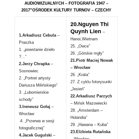
AUDIOWIZUALNYCH – FOTOGRAFIA 1947 –
2017”OŚRODEK KULTURY TURNOV – CZECHY
20.Nguyen Thi
Quynh Lien
–
1.Arkadiusz Cebula
–
Hanoi,Wietnam
Praszka
25. „Owce”
1. „powstanie dzieło
26. „Górskie mgły”
?…”
21.Piotr Maciej Nowak
2.Jerzy Chrapka
–
– Wrocław
Sosnowiec
26. „Krata”
2. „Portret artysty
27. Z cyklu fotorysunki
Dariusza Milińskiego”
„Jesień”
3. „Lubomierskie
22.Arkadiusz Parzych
schody”
– Mińsk Mazowiecki
3.Ireneusz Gołaj
–
28. „Amsterdam –
Wrocław
Holandia”
.4. „Przerwa w sesji
29. „Hawana – Kuba”
fotograficznej”
23.Elżbieta Rutańska
4.Jacek Gugulski
–
– Wrocław