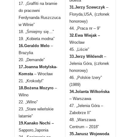
bluesa”
17. „Graffiti na bramie
31.Jerzy Szewczyk
–
do pracowni
Floryda,USA, (członek
Ferdynanda Ruszczuca
honorowy)
w Wilnie”
44. „Praca nr – 9”
18. „Śmiejmy się…”
32.Ewa Wiejak –
19. „Kobieta modna”
Wrocław
16.Geraldo Melo
–
45. „Liście”
Brazylia
33.Jerzy Wiklendt
–
20. „Demande”
Jelenia Góra, (członek
17.Joanna Motylska-
honorowy)
Komsta
– Wrocław
46. „Polskie Izery”
21. „Krokodyl”
(1989)
18.Bożena Mozyro
–
34.Jolanta Wilkońska
Wilno
– Warszawa
22. „Wilno”
47. „Jelenia Góra –
23. „Stare wileńskie
Zabobrze II”
latarnie”
48. „Warszawa
19.Kanako Nochi –
Centrum – 2018”
Sapporo,Japonia
35.Janusz Wojewoda