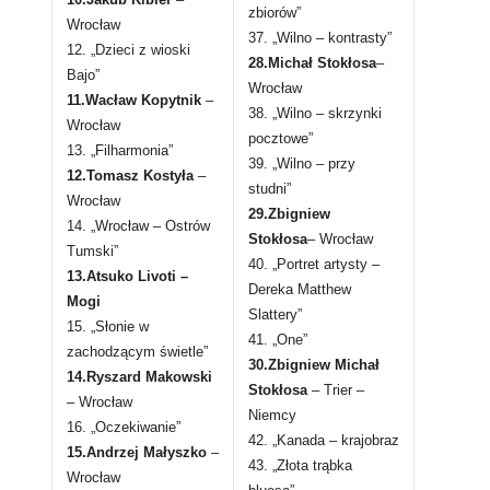
zbiorów”
Wrocław
37. „Wilno – kontrasty”
12. „Dzieci z wioski
28.Michał Stokłosa
–
Bajo”
Wrocław
11.Wacław Kopytnik
–
38. „Wilno – skrzynki
Wrocław
pocztowe”
13. „Filharmonia”
39. „Wilno – przy
12.Tomasz Kostyła
–
studni”
Wrocław
29.Zbigniew
14. „Wrocław – Ostrów
Stokłosa
– Wrocław
Tumski”
40. „Portret artysty –
13.Atsuko Livoti –
Dereka Matthew
Mogi
Slattery”
15. „Słonie w
41. „One”
zachodzącym świetle”
30.Zbigniew Michał
14.Ryszard Makowski
Stokłosa
– Trier –
– Wrocław
Niemcy
16. „Oczekiwanie”
42. „Kanada – krajobraz
15.Andrzej Małyszko
–
43. „Złota trąbka
Wrocław