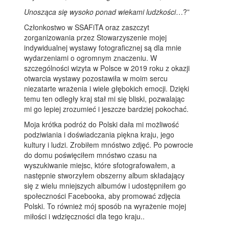
Unosząca się wysoko ponad wiekami ludzkości
…?”
Członkostwo w SSAFiTA oraz zaszczyt
zorganizowania przez Stowarzyszenie mojej
indywidualnej wystawy fotograficznej są dla mnie
wydarzeniami o ogromnym znaczeniu. W
szczególności wizyta w Polsce w 2019 roku z okazji
otwarcia wystawy pozostawiła w moim sercu
niezatarte wrażenia i wiele głębokich emocji. Dzięki
temu ten odległy kraj stał mi się bliski, pozwalając
mi go lepiej zrozumieć i jeszcze bardziej pokochać.
Moja krótka podróż do Polski dała mi możliwość
podziwiania i doświadczania piękna kraju, jego
kultury i ludzi. Zrobiłem mnóstwo zdjęć. Po powrocie
do domu poświęciłem mnóstwo czasu na
wyszukiwanie miejsc, które sfotografowałem, a
następnie stworzyłem obszerny album składający
się z wielu mniejszych albumów i udostępniłem go
społeczności Facebooka, aby promować zdjęcia
Polski. To również mój sposób na wyrażenie mojej
miłości i wdzięczności dla tego kraju..