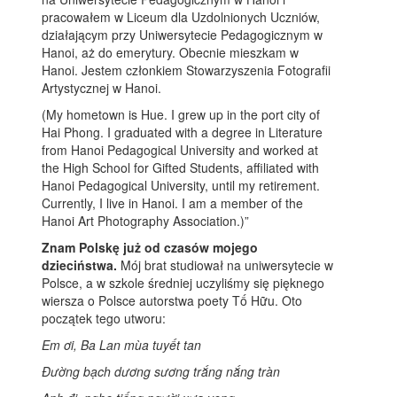
pracowałem w Liceum dla Uzdolnionych Uczniów,
działającym przy Uniwersytecie Pedagogicznym w
Hanoi, aż do emerytury. Obecnie mieszkam w
Hanoi. Jestem członkiem Stowarzyszenia Fotografii
Artystycznej w Hanoi.
(My hometown is Hue. I grew up in the port city of
Hai Phong. I graduated with a degree in Literature
from Hanoi Pedagogical University and worked at
the High School for Gifted Students, affiliated with
Hanoi Pedagogical University, until my retirement.
Currently, I live in Hanoi. I am a member of the
Hanoi Art Photography Association.)”
Znam Polskę już od czasów mojego
dzieciństwa.
Mój brat studiował na uniwersytecie w
Polsce, a w szkole średniej uczyliśmy się pięknego
wiersza o Polsce autorstwa poety Tố Hữu. Oto
początek tego utworu:
Em ơi, Ba Lan mùa tuyết tan
Đường bạch dương sương trắng nắng tràn