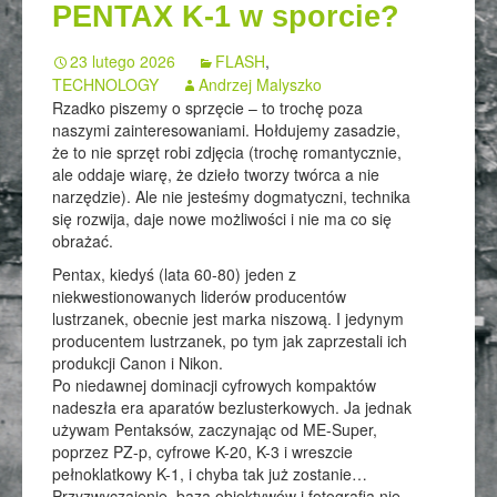
PENTAX K-1 w sporcie?
23 lutego 2026
FLASH
,
TECHNOLOGY
Andrzej Malyszko
Rzadko piszemy o sprzęcie – to trochę poza
naszymi zainteresowaniami. Hołdujemy zasadzie,
że to nie sprzęt robi zdjęcia (trochę romantycznie,
ale oddaje wiarę, że dzieło tworzy twórca a nie
narzędzie). Ale nie jesteśmy dogmatyczni, technika
się rozwija, daje nowe możliwości i nie ma co się
obrażać.
Pentax, kiedyś (lata 60-80) jeden z
niekwestionowanych liderów producentów
lustrzanek, obecnie jest marka niszową. I jedynym
producentem lustrzanek, po tym jak zaprzestali ich
produkcji Canon i Nikon.
Po niedawnej dominacji cyfrowych kompaktów
nadeszła era aparatów bezlusterkowych. Ja jednak
używam Pentaksów, zaczynając od ME-Super,
poprzez PZ-p, cyfrowe K-20, K-3 i wreszcie
pełnoklatkowy K-1, i chyba tak już zostanie…
Przyzwyczajenie, baza obiektywów i fotografia nie