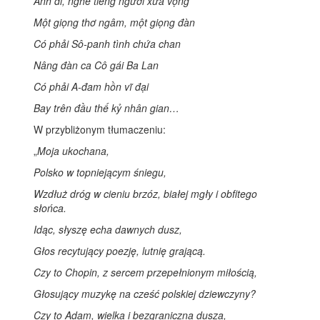
Anh đi, nghe tiếng người xưa vọng
Một giọng thơ ngâm, một giọng đàn
Có phải Sô-panh tình chứa chan
Nâng đàn ca Cô gái Ba Lan
Có phải A-đam hồn vĩ đại
Bay trên đầu thế kỷ nhân gian…
W przybliżonym tłumaczeniu:
„
Moja ukochana,
Polsko w topniejącym śniegu,
Wzdłuż dróg w cieniu brzóz, białej mgły i obfitego
słońca.
Idąc, słyszę echa dawnych dusz,
Głos recytujący poezję, lutnię grającą.
Czy to Chopin, z sercem przepełnionym miłością,
Głosujący muzykę na cześć polskiej dziewczyny?
Czy to Adam, wielka i bezgraniczna dusza,