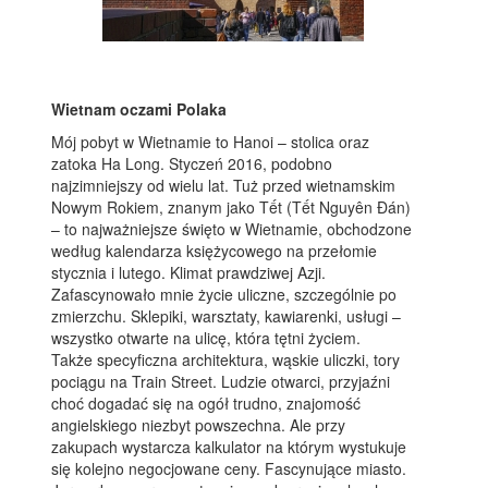
Wietnam oczami Polaka
Mój pobyt w Wietnamie to Hanoi – stolica oraz
zatoka Ha Long. Styczeń 2016, podobno
najzimniejszy od wielu lat. Tuż przed wietnamskim
Nowym Rokiem, znanym jako Tết (Tết Nguyên Đán)
– to najważniejsze święto w Wietnamie, obchodzone
według kalendarza księżycowego na przełomie
stycznia i lutego. Klimat prawdziwej Azji.
Zafascynowało mnie życie uliczne, szczególnie po
zmierzchu. Sklepiki, warsztaty, kawiarenki, usługi –
wszystko otwarte na ulicę, która tętni życiem.
Także specyficzna architektura, wąskie uliczki, tory
pociągu na Train Street. Ludzie otwarci, przyjaźni
choć dogadać się na ogół trudno, znajomość
angielskiego niezbyt powszechna. Ale przy
zakupach wystarcza kalkulator na którym wystukuje
się kolejno negocjowane ceny. Fascynujące miasto.