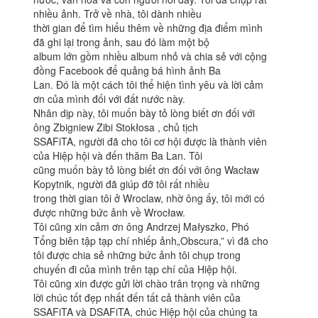
nhiều ảnh. Trở về nhà, tôi dành nhiều
thời gian để tìm hiểu thêm về những địa điểm mình
đã ghi lại trong ảnh, sau đó làm một bộ
album lớn gồm nhiều album nhỏ và chia sẻ với cộng
đồng Facebook để quảng bá hình ảnh Ba
Lan. Đó là một cách tôi thể hiện tình yêu và lời cảm
ơn của mình đối với đất nước này.
Nhân dịp này, tôi muốn bày tỏ lòng biết ơn đối với
ông Zbigniew Zibi Stokłosa , chủ tịch
SSAFiTA, người đã cho tôi cơ hội được là thành viên
của Hiệp hội và đến thăm Ba Lan. Tôi
cũng muốn bày tỏ lòng biết ơn đối với ông Wacław
Kopytnik, người đã giúp đỡ tôi rất nhiều
trong thời gian tôi ở Wroclaw, nhờ ông ấy, tôi mới có
được những bức ảnh về Wrocław.
Tôi cũng xin cảm ơn ông Andrzej Małyszko, Phó
Tổng biên tập tạp chí nhiếp ảnh„Obscura,” vì đã cho
tôi được chia sẻ những bức ảnh tôi chụp trong
chuyến đi của mình trên tạp chí của Hiệp hội.
Tôi cũng xin được gửi lời chào trân trọng và những
lời chúc tốt đẹp nhất đến tất cả thành viên của
SSAFiTA và DSAFiTA, chúc Hiệp hội của chúng ta