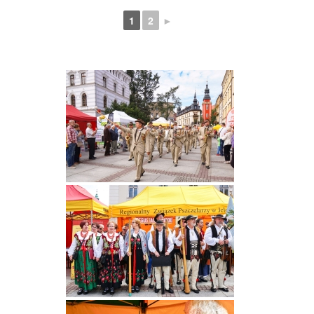
1
2
►