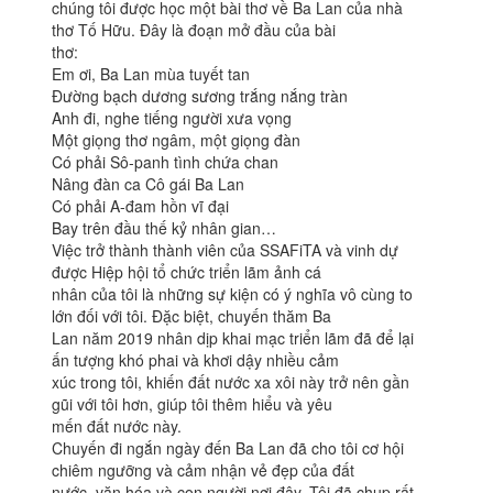
chúng tôi được học một bài thơ về Ba Lan của nhà
thơ Tố Hữu. Đây là đoạn mở đầu của bài
thơ:
Em ơi, Ba Lan mùa tuyết tan
Đường bạch dương sương trắng nắng tràn
Anh đi, nghe tiếng người xưa vọng
Một giọng thơ ngâm, một giọng đàn
Có phải Sô-panh tình chứa chan
Nâng đàn ca Cô gái Ba Lan
Có phải A-đam hồn vĩ đại
Bay trên đầu thế kỷ nhân gian…
Việc trở thành thành viên của SSAFiTA và vinh dự
được Hiệp hội tổ chức triển lãm ảnh cá
nhân của tôi là những sự kiện có ý nghĩa vô cùng to
lớn đối với tôi. Đặc biệt, chuyến thăm Ba
Lan năm 2019 nhân dịp khai mạc triển lãm đã để lại
ấn tượng khó phai và khơi dậy nhiều cảm
xúc trong tôi, khiến đất nước xa xôi này trở nên gần
gũi với tôi hơn, giúp tôi thêm hiểu và yêu
mến đất nước này.
Chuyến đi ngắn ngày đến Ba Lan đã cho tôi cơ hội
chiêm ngưỡng và cảm nhận vẻ đẹp của đất
nước, văn hóa và con người nơi đây. Tôi đã chụp rất