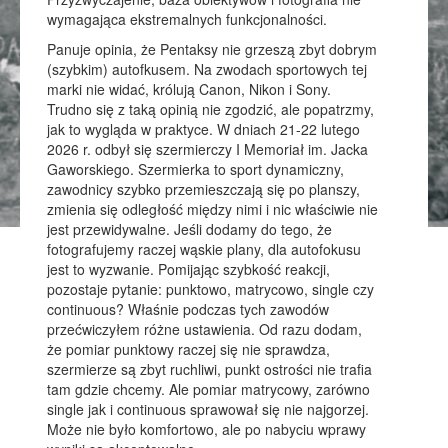
wymagająca ekstremalnych funkcjonalności.
Panuje opinia, że Pentaksy nie grzeszą zbyt dobrym
(szybkim) autofkusem. Na zwodach sportowych tej
marki nie widać, królują Canon, Nikon i Sony.
Trudno się z taką opinią nie zgodzić, ale popatrzmy,
jak to wygląda w praktyce. W dniach 21-22 lutego
2026 r. odbył się szermierczy I Memoriał im. Jacka
Gaworskiego. Szermierka to sport dynamiczny,
zawodnicy szybko przemieszczają się po planszy,
zmienia się odległość między nimi i nic właściwie nie
jest przewidywalne. Jeśli dodamy do tego, że
fotografujemy raczej wąskie plany, dla autofokusu
jest to wyzwanie. Pomijając szybkość reakcji,
pozostaje pytanie: punktowo, matrycowo, single czy
continuous? Właśnie podczas tych zawodów
przećwiczyłem różne ustawienia. Od razu dodam,
że pomiar punktowy raczej się nie sprawdza,
szermierze są zbyt ruchliwi, punkt ostrości nie trafia
tam gdzie chcemy. Ale pomiar matrycowy, zarówno
single jak i continuous sprawował się nie najgorzej.
Może nie było komfortowo, ale po nabyciu wprawy