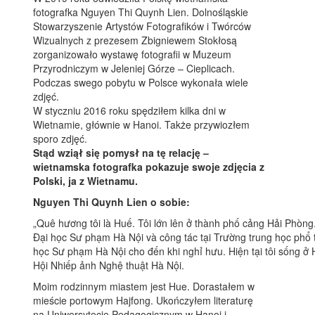
fotografka Nguyen Thi Quynh Lien. Dolnośląskie
Stowarzyszenie Artystów Fotografików i Twórców
Wizualnych z prezesem Zbigniewem Stokłosą
zorganizowało wystawę fotografii w Muzeum
Przyrodniczym w Jeleniej Górze – Cieplicach.
Podczas swego pobytu w Polsce wykonała wiele
zdjęć.
W styczniu 2016 roku spędziłem kilka dni w
Wietnamie, głównie w Hanoi. Także przywiozłem
sporo zdjęć.
Stąd wziął się pomysł na tę relację –
wietnamska fotografka pokazuje swoje zdjęcia z
Polski, ja z Wietnamu.
Nguyen Thi Quynh Lien o sobie:
„Quê hương tôi là Huế. Tôi lớn lên ở thành phố cảng Hải Phòng
Đại học Sư phạm Hà Nội và công tác tại Trường trung học phổ 
học Sư phạm Hà Nội cho đến khi nghỉ hưu. Hiện tại tôi sống ở H
Hội Nhiếp ảnh Nghệ thuật Hà Nội.
Moim rodzinnym miastem jest Hue. Dorastałem w
mieście portowym Hajfong. Ukończyłem literaturę
na Uniwersytecie Pedagogicznym w Hanoi i