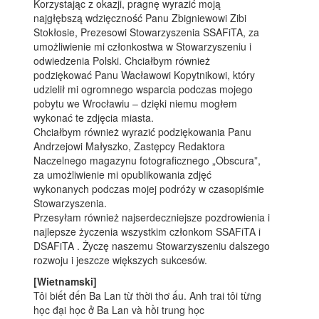
Korzystając z okazji, pragnę wyrazić moją
najgłębszą wdzięczność Panu Zbigniewowi Zibi
Stokłosie, Prezesowi Stowarzyszenia SSAFiTA, za
umożliwienie mi członkostwa w Stowarzyszeniu i
odwiedzenia Polski. Chciałbym również
podziękować Panu Wacławowi Kopytnikowi, który
udzielił mi ogromnego wsparcia podczas mojego
pobytu we Wrocławiu – dzięki niemu mogłem
wykonać te zdjęcia miasta.
Chciałbym również wyrazić podziękowania Panu
Andrzejowi Małyszko, Zastępcy Redaktora
Naczelnego magazynu fotograficznego „Obscura”,
za umożliwienie mi opublikowania zdjęć
wykonanych podczas mojej podróży w czasopiśmie
Stowarzyszenia.
Przesyłam również najserdeczniejsze pozdrowienia i
najlepsze życzenia wszystkim członkom SSAFiTA i
DSAFiTA . Życzę naszemu Stowarzyszeniu dalszego
rozwoju i jeszcze większych sukcesów.
[Wietnamski]
Tôi biết đến Ba Lan từ thời thơ ấu. Anh trai tôi từng
học đại học ở Ba Lan và hồi trung học