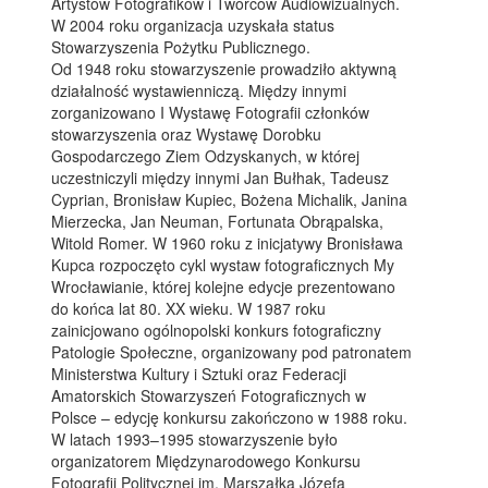
Artystów Fotografików i Twórców Audiowizualnych.
W 2004 roku organizacja uzyskała status
Stowarzyszenia Pożytku Publicznego.
Od 1948 roku stowarzyszenie prowadziło aktywną
działalność wystawienniczą. Między innymi
zorganizowano I Wystawę Fotografii członków
stowarzyszenia oraz Wystawę Dorobku
Gospodarczego Ziem Odzyskanych, w której
uczestniczyli między innymi Jan Bułhak, Tadeusz
Cyprian, Bronisław Kupiec, Bożena Michalik, Janina
Mierzecka, Jan Neuman, Fortunata Obrąpalska,
Witold Romer. W 1960 roku z inicjatywy Bronisława
Kupca rozpoczęto cykl wystaw fotograficznych My
Wrocławianie, której kolejne edycje prezentowano
do końca lat 80. XX wieku. W 1987 roku
zainicjowano ogólnopolski konkurs fotograficzny
Patologie Społeczne, organizowany pod patronatem
Ministerstwa Kultury i Sztuki oraz Federacji
Amatorskich Stowarzyszeń Fotograficznych w
Polsce – edycję konkursu zakończono w 1988 roku.
W latach 1993–1995 stowarzyszenie było
organizatorem Międzynarodowego Konkursu
Fotografii Politycznej im. Marszałka Józefa