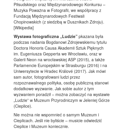
Piłsudskiego oraz Międzynarodowego Konkursu –
Muzyka Poważna w Fotografii, we współpracy z
Fundacją Międzynarodowych Festiwali
Chopinowskich (z siedzibą w Dusznikach Zdroju).
[Wikipedia]
Wystawa fotograficzna „Ludzie”
pkazana była
podczas nadania Bogdanowi Zdrojewskiemu tytułu
Doctora Honoris Causa Akademii Sztuk Pięknych
im. Eugeniusza Gepperta we Wrocławiu, oraz w
Galerii Neon na wrocławskiej ASP (2015), a także
Parlamencie Europejskim w Strasburgu (2016) i na
Uniwersytecie w Hradec Králové (2017). Jak mówi
sam autor, fotografowani ludzi przez
rozpoznawalnego polityka, osobę publiczną stanowi
dodatkowe wyzwanie. Jak sobie autor z tym
wyzwaniem poradził – można zobaczyć na wystawie
„Ludzie” w Muzeum Przyrodniczym w Jeleniej Górze
(Cieplice).
Nie można nie wspomnieć o samym Muzeum i
Cieplicach. Jeśli nie byliście – musicie odwiedzić
Cieplice i Muzeum koniecznie.