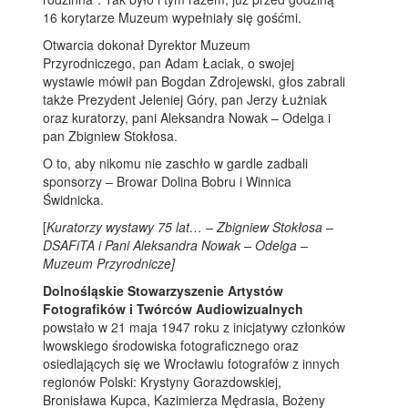
16 korytarze Muzeum wypełniały się gośćmi.
Otwarcia dokonał Dyrektor Muzeum
Przyrodniczego, pan Adam Łaciak, o swojej
wystawie mówił pan Bogdan Zdrojewski, głos zabrali
także Prezydent Jeleniej Góry, pan Jerzy Łużniak
oraz kuratorzy, pani Aleksandra Nowak – Odelga i
pan Zbigniew Stokłosa.
O to, aby nikomu nie zaschło w gardle zadbali
sponsorzy – Browar Dolina Bobru i Winnica
Świdnicka.
[
Kuratorzy wystawy 75 lat… – Zbigniew Stokłosa –
DSAFiTA i Pani Aleksandra Nowak – Odelga –
Muzeum Przyrodnicze]
Dolnośląskie Stowarzyszenie Artystów
Fotografików i Twórców Audiowizualnych
powstało w 21 maja 1947 roku z inicjatywy członków
lwowskiego środowiska fotograficznego oraz
osiedlających się we Wrocławiu fotografów z innych
regionów Polski: Krystyny Gorazdowskiej,
Bronisława Kupca, Kazimierza Mędrasia, Bożeny