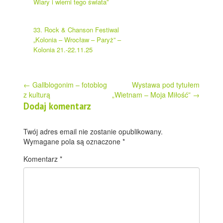
Wiary i wierni tego świata”
33. Rock & Chanson Festiwal
„Kolonia – Wrocław – Paryż” –
Kolonia 21.-22.11.25
Post
←
Gallblogonim – fotoblog
Wystawa pod tytułem
z kulturą
„Wietnam – Moja Miłość”
→
navigation
Dodaj komentarz
Twój adres email nie zostanie opublikowany.
Wymagane pola są oznaczone
*
Komentarz
*