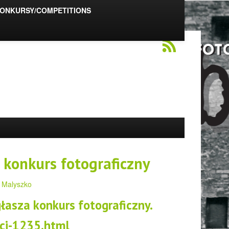
ONKURSY/COMPETITIONS
 konkurs fotograficzny
 Malyszko
asza konkurs fotograficzny.
sci-1235.html