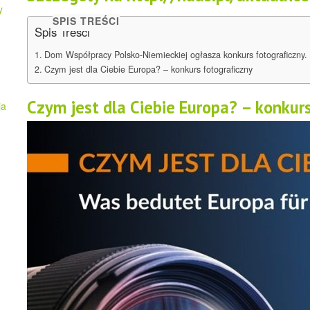
y
SPIS TREŚCI
Spis Treści
Dom Współpracy Polsko-Niemieckiej ogłasza konkurs fotograficzny. 
Czym jest dla Ciebie Europa? – konkurs fotograficzny
Czym jest dla Ciebie Europa? – konkur
ja