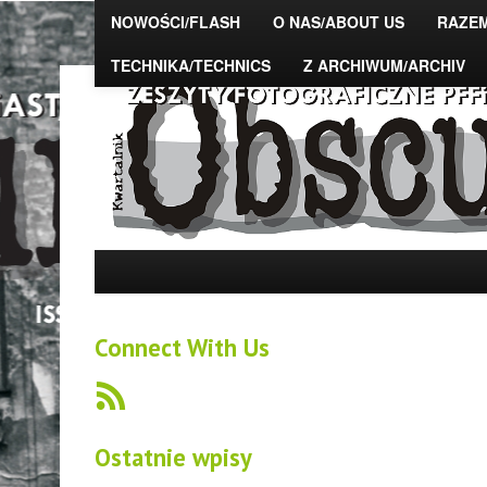
NOWOŚCI/FLASH
O NAS/ABOUT US
RAZE
TECHNIKA/TECHNICS
Z ARCHIWUM/ARCHIV
The Photo Magazine – "OBSCURA" – zeszyty fot
DSAFiTA
Connect With Us
Ostatnie wpisy