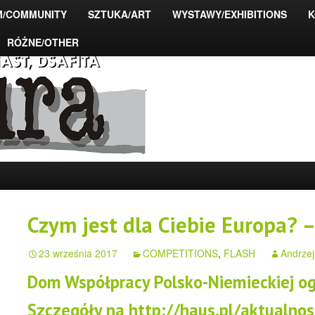
M/COMMUNITY
SZTUKA/ART
WYSTAWY/EXHIBITIONS
K
RÓŻNE/OTHER
ograficzne PFFiAST,
Czym jest dla Ciebie Europa? –
23 września 2017
COMPETITIONS
,
FLASH
Andrzej
Dom Współpracy Polsko-Niemieckiej ogł
Szczegóły na
http://haus.pl/aktualno