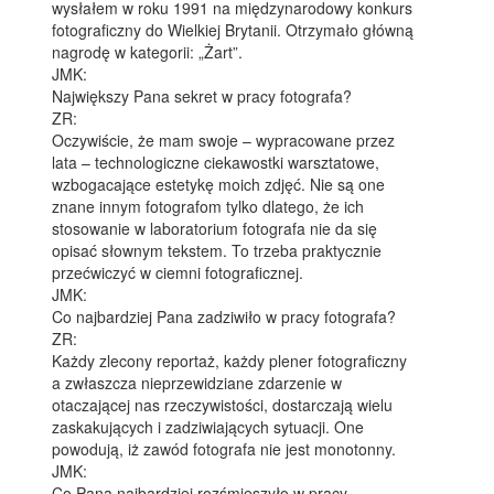
wysłałem w roku 1991 na międzynarodowy konkurs
fotograficzny do Wielkiej Brytanii. Otrzymało główną
nagrodę w kategorii: „Żart”.
JMK:
Największy Pana sekret w pracy fotografa?
ZR:
Oczywiście, że mam swoje – wypracowane przez
lata – technologiczne ciekawostki warsztatowe,
wzbogacające estetykę moich zdjęć. Nie są one
znane innym fotografom tylko dlatego, że ich
stosowanie w laboratorium fotografa nie da się
opisać słownym tekstem. To trzeba praktycznie
przećwiczyć w ciemni fotograficznej.
JMK:
Co najbardziej Pana zadziwiło w pracy fotografa?
ZR:
Każdy zlecony reportaż, każdy plener fotograficzny
a zwłaszcza nieprzewidziane zdarzenie w
otaczającej nas rzeczywistości, dostarczają wielu
zaskakujących i zadziwiających sytuacji. One
powodują, iż zawód fotografa nie jest monotonny.
JMK:
Co Pana najbardziej rozśmieszyło w pracy