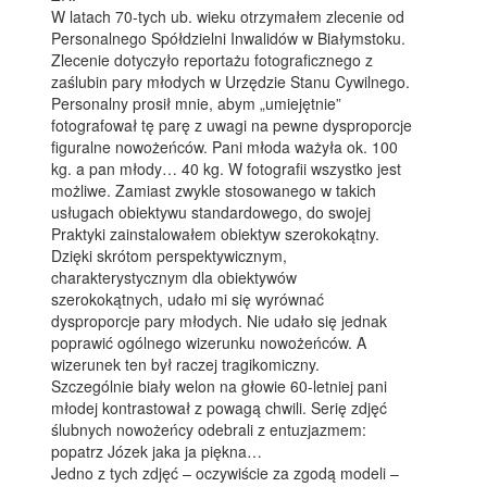
W latach 70-tych ub. wieku otrzymałem zlecenie od
Personalnego Spółdzielni Inwalidów w Białymstoku.
Zlecenie dotyczyło reportażu fotograficznego z
zaślubin pary młodych w Urzędzie Stanu Cywilnego.
Personalny prosił mnie, abym „umiejętnie”
fotografował tę parę z uwagi na pewne dysproporcje
figuralne nowożeńców. Pani młoda ważyła ok. 100
kg. a pan młody… 40 kg. W fotografii wszystko jest
możliwe. Zamiast zwykle stosowanego w takich
usługach obiektywu standardowego, do swojej
Praktyki zainstalowałem obiektyw szerokokątny.
Dzięki skrótom perspektywicznym,
charakterystycznym dla obiektywów
szerokokątnych, udało mi się wyrównać
dysproporcje pary młodych. Nie udało się jednak
poprawić ogólnego wizerunku nowożeńców. A
wizerunek ten był raczej tragikomiczny.
Szczególnie biały welon na głowie 60-letniej pani
młodej kontrastował z powagą chwili. Serię zdjęć
ślubnych nowożeńcy odebrali z entuzjazmem:
popatrz Józek jaka ja piękna…
Jedno z tych zdjęć – oczywiście za zgodą modeli –