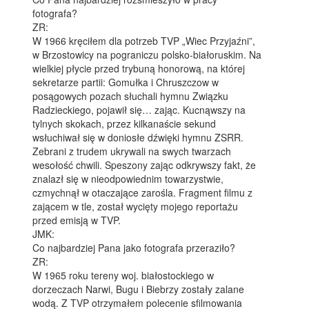
fotografa?
ZR:
W 1966 kręciłem dla potrzeb TVP „Wiec Przyjaźni”,
w Brzostowicy na pograniczu polsko-białoruskim. Na
wielkiej płycie przed trybuną honorową, na której
sekretarze partii: Gomułka i Chruszczow w
posągowych pozach słuchali hymnu Związku
Radzieckiego, pojawił się… zając. Kucnąwszy na
tylnych skokach, przez kilkanaście sekund
wsłuchiwał się w doniosłe dźwięki hymnu ZSRR.
Zebrani z trudem ukrywali na swych twarzach
wesołość chwili. Speszony zając odkrywszy fakt, że
znalazł się w nieodpowiednim towarzystwie,
czmychnął w otaczające zarośla. Fragment filmu z
zającem w tle, został wycięty mojego reportażu
przed emisją w TVP.
JMK:
Co najbardziej Pana jako fotografa przeraziło?
ZR:
W 1965 roku tereny woj. białostockiego w
dorzeczach Narwi, Bugu i Biebrzy zostały zalane
wodą. Z TVP otrzymałem polecenie sfilmowania