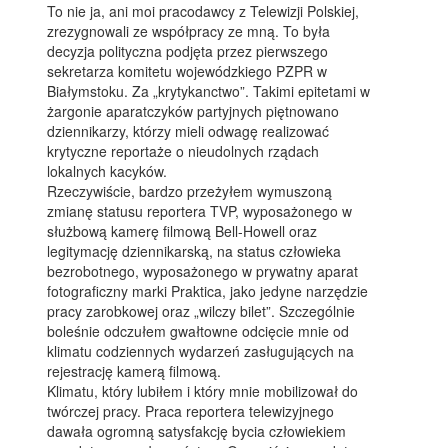
To nie ja, ani moi pracodawcy z Telewizji Polskiej,
zrezygnowali ze współpracy ze mną. To była
decyzja polityczna podjęta przez pierwszego
sekretarza komitetu wojewódzkiego PZPR w
Białymstoku. Za „krytykanctwo”. Takimi epitetami w
żargonie aparatczyków partyjnych piętnowano
dziennikarzy, którzy mieli odwagę realizować
krytyczne reportaże o nieudolnych rządach
lokalnych kacyków.
Rzeczywiście, bardzo przeżyłem wymuszoną
zmianę statusu reportera TVP, wyposażonego w
służbową kamerę filmową Bell-Howell oraz
legitymację dziennikarską, na status człowieka
bezrobotnego, wyposażonego w prywatny aparat
fotograficzny marki Praktica, jako jedyne narzędzie
pracy zarobkowej oraz „wilczy bilet”. Szczególnie
boleśnie odczułem gwałtowne odcięcie mnie od
klimatu codziennych wydarzeń zasługujących na
rejestrację kamerą filmową.
Klimatu, który lubiłem i który mnie mobilizował do
twórczej pracy. Praca reportera telewizyjnego
dawała ogromną satysfakcję bycia człowiekiem