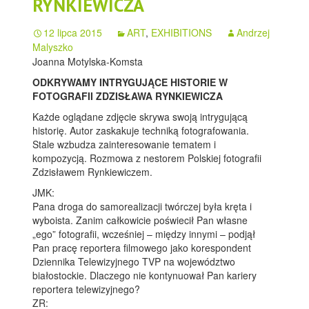
RYNKIEWICZA
12 lipca 2015
ART
,
EXHIBITIONS
Andrzej
Malyszko
Joanna Motylska-Komsta
ODKRYWAMY INTRYGUJĄCE HISTORIE W
FOTOGRAFII ZDZISŁAWA RYNKIEWICZA
Każde oglądane zdjęcie skrywa swoją intrygującą
historię. Autor zaskakuje techniką fotografowania.
Stale wzbudza zainteresowanie tematem i
kompozycją. Rozmowa z nestorem Polskiej fotografii
Zdzisławem Rynkiewiczem.
JMK:
Pana droga do samorealizacji twórczej była kręta i
wyboista. Zanim całkowicie poświecił Pan własne
„ego” fotografii, wcześniej – między innymi – podjął
Pan pracę reportera filmowego jako korespondent
Dziennika Telewizyjnego TVP na województwo
białostockie. Dlaczego nie kontynuował Pan kariery
reportera telewizyjnego?
ZR: