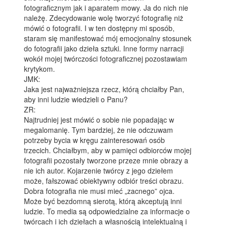
fotograficznym jak i aparatem mowy. Ja do nich nie
należę. Zdecydowanie wolę tworzyć fotografię niż
mówić o fotografii. I w ten dostępny mi sposób,
staram się manifestować mój emocjonalny stosunek
do fotografii jako dzieła sztuki. Inne formy narracji
wokół mojej twórczości fotograficznej pozostawiam
krytykom.
JMK:
Jaka jest najważniejsza rzecz, którą chciałby Pan,
aby inni ludzie wiedzieli o Panu?
ZR:
Najtrudniej jest mówić o sobie nie popadając w
megalomanię. Tym bardziej, że nie odczuwam
potrzeby bycia w kręgu zainteresowań osób
trzecich. Chciałbym, aby w pamięci odbiorców mojej
fotografii pozostały tworzone przeze mnie obrazy a
nie ich autor. Kojarzenie twórcy z jego dziełem
może, fałszować obiektywny odbiór treści obrazu.
Dobra fotografia nie musi mieć „zacnego” ojca.
Może być bezdomną sierotą, którą akceptują inni
ludzie. To media są odpowiedzialne za informacje o
twórcach i ich dziełach a własnością intelektualną i