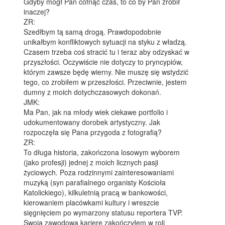
Gdyby mógł Pan cofnąć czas, to co by Pan zrobił
inaczej?
ZR:
Szedłbym tą samą drogą. Prawdopodobnie
unikałbym konfliktowych sytuacji na styku z władzą.
Czasem trzeba coś stracić tu i teraz aby odzyskać w
przyszłości. Oczywiście nie dotyczy to pryncypiów,
którym zawsze będę wierny. Nie muszę się wstydzić
tego, co zrobiłem w przeszłości. Przeciwnie, jestem
dumny z moich dotychczasowych dokonań.
JMK:
Ma Pan, jak na młody wiek ciekawe portfolio i
udokumentowany dorobek artystyczny. Jak
rozpoczęła się Pana przygoda z fotografią?
ZR:
To długa historia, zakończona losowym wyborem
(jako profesji) jednej z moich licznych pasji
życiowych. Poza rodzinnymi zainteresowaniami
muzyką (syn parafialnego organisty Kościoła
Katolickiego), kilkuletnią pracą w bankowości,
kierowaniem placówkami kultury i wreszcie
sięgnięciem po wymarzony statusu reportera TVP.
Swoją zawodową karierę zakończyłem w roli