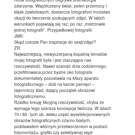
zdarzenia. Współczesny świat, pełen przemocy i
klęsk żywiołowych, dostarcza fotografom mnóstwo
okazji do tworzenia szokujących zdjęć. W takich
warunkach pojawiają się raz, po raz „mistrzowie
jednej fotografii”. Przypadkowej fotografii.
JMK:
Skąd czerpie Pan inspiracje do sesji/zdjęć?
ZR:
Najważniejszą, niewyczerpaną kopalnią tematów
mojej fotografii była i jest otaczająca nas
rzeczywistość. Nawet szarość dnia codziennego,
przefiltrowana przez bystre oko fotografa
dokumentalisty pozostawia na kliszy aparatu
fotograficznego – dziś na karcie pamięci –
tajemniczy ślad, dający początek obrazowi
fotograficznemu.
Rzadko kreuję fikcyjną rzeczywistość, chyba że
wymaga tego szersza koncepcja twórcza. W latach
70 i 80- tych ub. wieku część wyselekcjonowanych
obrazów fotograficznych czarno-białych,
poddawałem wtórnym przetworzeniom w postaci:
fotomontażu, grafiki czy selektywnej sepii