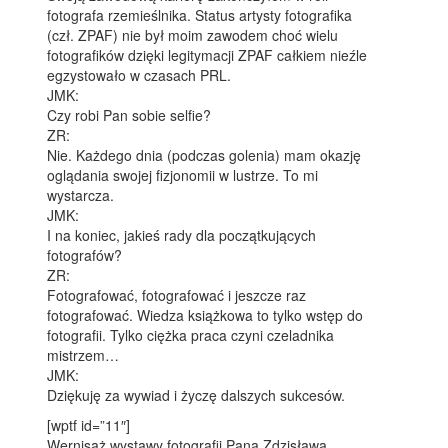
fotografa rzemieślnika. Status artysty fotografika
(czł. ZPAF) nie był moim zawodem choć wielu
fotografików dzięki legitymacji ZPAF całkiem nieźle
egzystowało w czasach PRL.
JMK:
Czy robi Pan sobie selfie?
ZR:
Nie. Każdego dnia (podczas golenia) mam okazję
oglądania swojej fizjonomii w lustrze. To mi
wystarcza.
JMK:
I na koniec, jakieś rady dla początkujących
fotografów?
ZR:
Fotografować, fotografować i jeszcze raz
fotografować. Wiedza książkowa to tylko wstęp do
fotografii. Tylko ciężka praca czyni czeladnika
mistrzem…
JMK:
Dziękuję za wywiad i życzę dalszych sukcesów.
[wptf id=”11″]
Wernisaż wystawy fotografii Pana Zdzisława