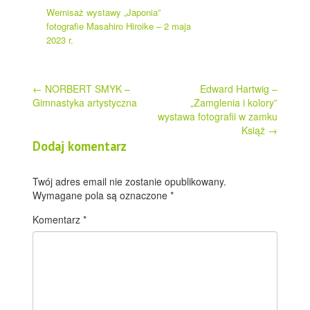
Wernisaż wystawy „Japonia”
fotografie Masahiro Hiroike – 2 maja
2023 r.
Post
←
NORBERT SMYK –
Edward Hartwig –
Gimnastyka artystyczna
„Zamglenia i kolory”
navigation
wystawa fotografii w zamku
Książ
→
Dodaj komentarz
Twój adres email nie zostanie opublikowany.
Wymagane pola są oznaczone
*
Komentarz
*