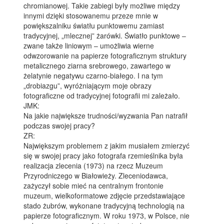
chromianowej. Takie zabiegi były możliwe między
innymi dzięki stosowanemu przeze mnie w
powiększalniku światłu punktowemu zamiast
tradycyjnej, „mlecznej” żarówki. Światło punktowe –
zwane także liniowym – umożliwia wierne
odwzorowanie na papierze fotograficznym struktury
metalicznego ziarna srebrowego, zawartego w
żelatynie negatywu czarno-białego. I na tym
„drobiazgu”, wyróżniającym moje obrazy
fotograficzne od tradycyjnej fotografii mi zależało.
JMK:
Na jakie największe trudności/wyzwania Pan natrafił
podczas swojej pracy?
ZR:
Największym problemem z jakim musiałem zmierzyć
się w swojej pracy jako fotografa rzemieślnika była
realizacja zlecenia (1973) na rzecz Muzeum
Przyrodniczego w Białowieży. Zleceniodawca,
zażyczył sobie mieć na centralnym frontonie
muzeum, wielkoformatowe zdjęcie przedstawiające
stado żubrów, wykonane tradycyjną technologią na
papierze fotograficznym. W roku 1973, w Polsce, nie