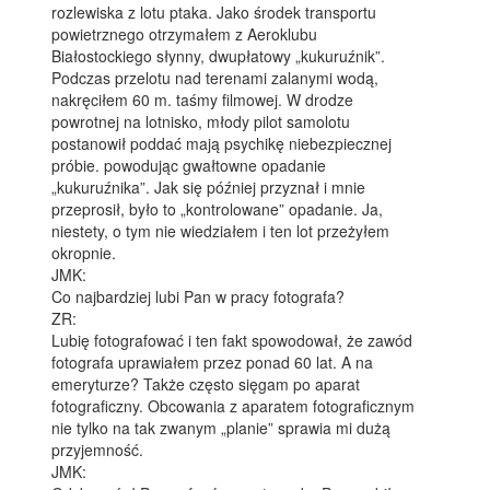
rozlewiska z lotu ptaka. Jako środek transportu
powietrznego otrzymałem z Aeroklubu
Białostockiego słynny, dwupłatowy „kukuruźnik”.
Podczas przelotu nad terenami zalanymi wodą,
nakręciłem 60 m. taśmy filmowej. W drodze
powrotnej na lotnisko, młody pilot samolotu
postanowił poddać mają psychikę niebezpiecznej
próbie. powodując gwałtowne opadanie
„kukuruźnika”. Jak się później przyznał i mnie
przeprosił, było to „kontrolowane” opadanie. Ja,
niestety, o tym nie wiedziałem i ten lot przeżyłem
okropnie.
JMK:
Co najbardziej lubi Pan w pracy fotografa?
ZR:
Lubię fotografować i ten fakt spowodował, że zawód
fotografa uprawiałem przez ponad 60 lat. A na
emeryturze? Także często sięgam po aparat
fotograficzny. Obcowania z aparatem fotograficznym
nie tylko na tak zwanym „planie” sprawia mi dużą
przyjemność.
JMK: