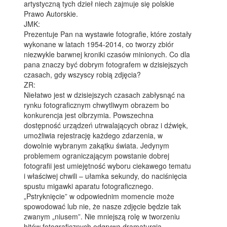
artystyczną tych dzieł niech zajmuje się polskie
Prawo Autorskie.
JMK:
Prezentuje Pan na wystawie fotografie, które zostały
wykonane w latach 1954-2014, co tworzy zbiór
niezwykle barwnej kroniki czasów minionych. Co dla
pana znaczy być dobrym fotografem w dzisiejszych
czasach, gdy wszyscy robią zdjęcia?
ZR:
Niełatwo jest w dzisiejszych czasach zabłysnąć na
rynku fotograficznym chwytliwym obrazem bo
konkurencja jest olbrzymia. Powszechna
dostępność urządzeń utrwalających obraz i dźwięk,
umożliwia rejestrację każdego zdarzenia, w
dowolnie wybranym zakątku świata. Jedynym
problemem ograniczającym powstanie dobrej
fotografii jest umiejętność wyboru ciekawego tematu
i właściwej chwili – ułamka sekundy, do naciśnięcia
spustu migawki aparatu fotograficznego.
„Pstryknięcie” w odpowiednim momencie może
spowodować lub nie, że nasze zdjęcie będzie tak
zwanym „niusem”. Nie mniejszą rolę w tworzeniu
hitów fotograficznych odgrywa dramaturgia