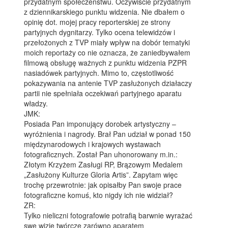
przydatnym społeczeństwu. Oczywiście przydatnym
z dziennikarskiego punktu widzenia. Nie dbałem o
opinię dot. mojej pracy reporterskiej ze strony
partyjnych dygnitarzy. Tylko ocena telewidzów i
przełożonych z TVP miały wpływ na dobór tematyki
moich reportaży co nie oznacza, że zaniedbywałem
filmową obsługę ważnych z punktu widzenia PZPR
nasiadówek partyjnych. Mimo to, częstotliwość
pokazywania na antenie TVP zasłużonych działaczy
partii nie spełniała oczekiwań partyjnego aparatu
władzy.
JMK:
Posiada Pan imponujący dorobek artystyczny –
wyróżnienia i nagrody. Brał Pan udział w ponad 150
międzynarodowych i krajowych wystawach
fotograficznych. Został Pan uhonorowany m.in.:
Złotym Krzyżem Zasługi RP, Brązowym Medalem
„Zasłużony Kulturze Gloria Artis”. Zapytam więc
trochę przewrotnie: jak opisałby Pan swoje prace
fotograficzne komuś, kto nigdy ich nie widział?
ZR:
Tylko nieliczni fotografowie potrafią barwnie wyrażać
swe wizje twórcze zarówno aparatem