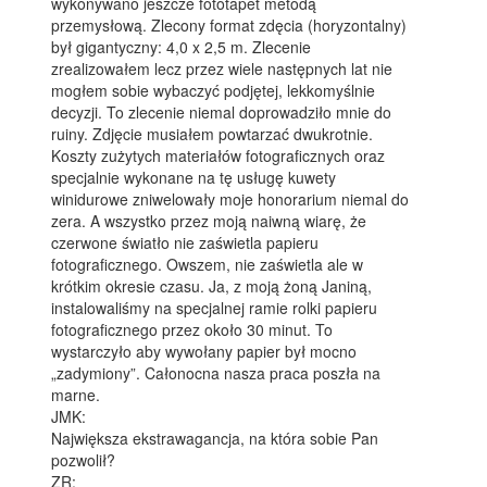
wykonywano jeszcze fototapet metodą
przemysłową. Zlecony format zdęcia (horyzontalny)
był gigantyczny: 4,0 x 2,5 m. Zlecenie
zrealizowałem lecz przez wiele następnych lat nie
mogłem sobie wybaczyć podjętej, lekkomyślnie
decyzji. To zlecenie niemal doprowadziło mnie do
ruiny. Zdjęcie musiałem powtarzać dwukrotnie.
Koszty zużytych materiałów fotograficznych oraz
specjalnie wykonane na tę usługę kuwety
winidurowe zniwelowały moje honorarium niemal do
zera. A wszystko przez moją naiwną wiarę, że
czerwone światło nie zaświetla papieru
fotograficznego. Owszem, nie zaświetla ale w
krótkim okresie czasu. Ja, z moją żoną Janiną,
instalowaliśmy na specjalnej ramie rolki papieru
fotograficznego przez około 30 minut. To
wystarczyło aby wywołany papier był mocno
„zadymiony”. Całonocna nasza praca poszła na
marne.
JMK:
Największa ekstrawagancja, na która sobie Pan
pozwolił?
ZR: