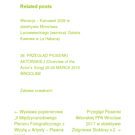
Related posts
Wenecja – Karnawał 2026 w
obiektywie Mirosława
Łanowwieckiego (wernisaż Galeria
Kawowa w La Habana)
36. PRZEGLĄD PIOSENKI
AKTORSKIEJ (Overview of the
Actor’s Song) 20-29 MARCA 2015
WROCŁAW
Zabawa suwakami
Post
←
Wystawa poplenerowa
Przegląd Piosenki
„II Międzynarodowego
Aktorskiej PPA Wrocław
navigation
Pleneru Fotograficznego z
2017 w obiektywie
Wizytą u Artysty – Pławna
Zbigniewa Stokłosy v.2
→