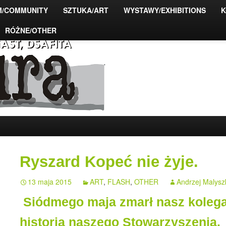
M/COMMUNITY
SZTUKA/ART
WYSTAWY/EXHIBITIONS
K
RÓŻNE/OTHER
ty fotograficzne
Ryszard Kopeć nie żyje.
13 maja 2015
ART
,
FLASH
,
OTHER
Andrzej Malysz
Siódmego maja zmarł nasz kolega
historia naszego Stowarzyszenia.