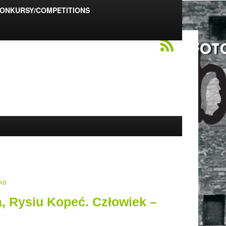
ONKURSY/COMPETITIONS
ko
, Rysiu Kopeć. Człowiek –