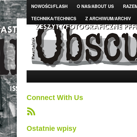
NOWOŚCI/FLASH
O NAS/ABOUT US
RAZE
TECHNIKA/TECHNICS
Z ARCHIWUM/ARCHIV
The Photo Magazine – "OBSCURA" – zeszy
PFFiAST, DSAFiTA
Connect With Us
Ostatnie wpisy