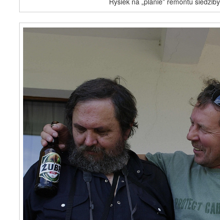
Rysiek na „planie” remontu siedzib