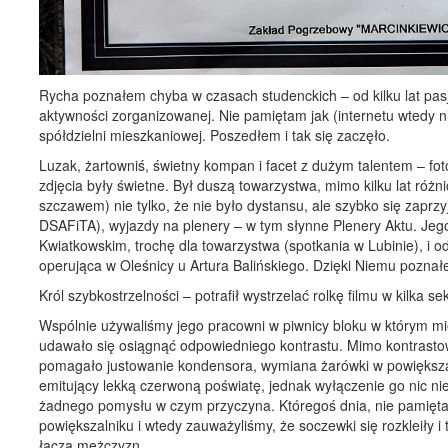
Rycha poznałem chyba w czasach studenckich – od kilku lat pasjo
aktywności zorganizowanej. Nie pamiętam jak (internetu wtedy ni
spółdzielni mieszkaniowej. Poszedłem i tak się zaczęło.
Luzak, żartowniś, świetny kompan i facet z dużym talentem – fo
zdjęcia były świetne. Był duszą towarzystwa, mimo kilku lat ró
szczawem) nie tylko, że nie było dystansu, ale szybko się zaprz
DSAFiTA), wyjazdy na plenery – w tym słynne Plenery Aktu. Je
Kwiatkowskim, trochę dla towarzystwa (spotkania w Lubinie), i 
operująca w Oleśnicy u Artura Balińskiego. Dzięki Niemu poznał
Król szybkostrzelności – potrafił wystrzelać rolkę filmu w kilka 
Wspólnie używaliśmy jego pracowni w piwnicy bloku w którym mie
udawało się osiągnąć odpowiedniego kontrastu. Mimo kontrasto
pomagało justowanie kondensora, wymiana żarówki w powiększaln
emitujący lekką czerwoną poświatę, jednak wyłączenie go nic nie
żadnego pomysłu w czym przyczyna. Któregoś dnia, nie pamięta
powiększalniku i wtedy zauważyliśmy, że soczewki się rozkleiły
łączą mężczyzn.