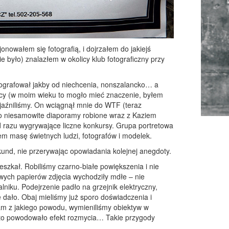
nowałem się fotografią, i dojrzałem do jakiejś
e było) znalazłem w okolicy klub fotograficzny przy
tografował jakby od niechcenia, nonszalancko… a
żnicy (w moim wieku to mogło mieć znaczenie, byłem
yjaźniliśmy. On wciągnął mnie do WTF (teraz
go niesamowite diaporamy robione wraz z Kaziem
od razu wygrywające liczne konkursy. Grupa portretowa
em masę świetnych ludzi, fotografów i modelek.
sekund, nie przerywając opowiadania kolejnej anegdoty.
szkał. Robiliśmy czarno-białe powiększenia i nie
wych papierów zdjęcia wychodziły mdłe – nie
iku. Podejrzenie padło na grzejnik elektryczny,
 dało. Obaj mieliśmy już sporo doświadczenia i
m z jakiego powodu, wymieniliśmy obiektyw w
 i to powodowało efekt rozmycia… Takie przygody