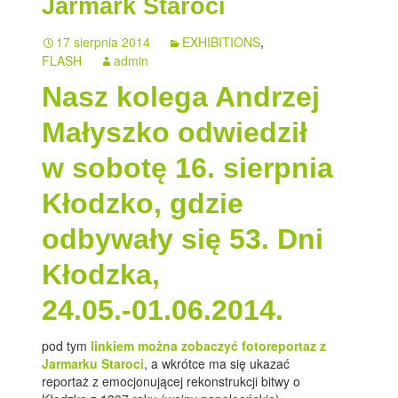
Jarmark Staroci
17 sierpnia 2014
EXHIBITIONS
,
FLASH
admin
Nasz kolega Andrzej
Małyszko odwiedził
w sobotę 16. sierpnia
Kłodzko, gdzie
odbywały się 53. Dni
Kłodzka,
24.05.-01.06.2014.
pod tym
linkiem można zobaczyć fotoreportaz z
Jarmarku Staroci
, a wkrótce ma się ukazać
reportaż z emocjonującej rekonstrukcji bitwy o