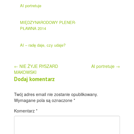
AI portretuje
MIĘDZYNARODOWY PLENER-
PŁAWNA 2014
AI – radę daje, czy udaje?
Post
←
NIE ŻYJE RYSZARD
AI portretuje
→
MAKOWSKI
navigation
Dodaj komentarz
Twój adres email nie zostanie opublikowany.
Wymagane pola są oznaczone
*
Komentarz
*