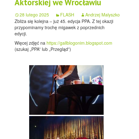
Aktorskiej we Wrocławiu
28 lutego 2025
FLASH
Andrzej Malyszko
Zbliża się kolejna – już 45. edycja PPA. Z tej okazji
przypominamy trochę migawek z poprzednich
edycji.
Więcej zdjęć na
https://gallblogonim.blogspot.com
(szukaj „PPA” lub „Przegląd”)