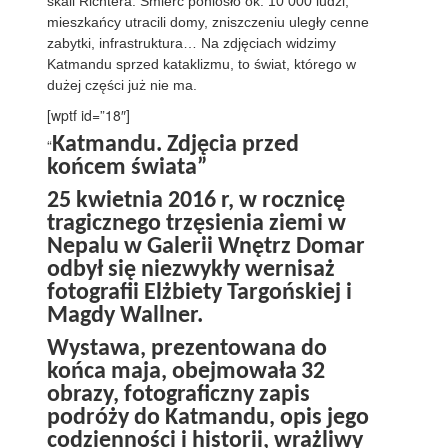
skali Richtera. Śmierć poniosło ok. 10 000 ludzi,
mieszkańcy utracili domy, zniszczeniu uległy cenne
zabytki, infrastruktura… Na zdjęciach widzimy
Katmandu sprzed kataklizmu, to świat, którego w
dużej części już nie ma.
[wptf id=”18″]
Katmandu. Zdjęcia przed
“
końcem świata”
25 kwietnia 2016 r, w rocznicę
tragicznego trzęsienia ziemi w
Nepalu w Galerii Wnętrz Domar
odbył się niezwykły wernisaż
fotografii Elżbiety Targońskiej i
Magdy Wallner.
Wystawa, prezentowana do
końca maja, obejmowała
32
obrazy, fotograficzny zapis
podróży do Katmandu, opis jego
codzienności i historii, wrażliwy