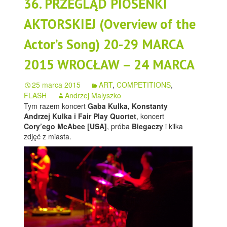
36. PRZEGLĄD PIOSENKI
AKTORSKIEJ (Overview of the
Actor’s Song) 20-29 MARCA
2015 WROCŁAW – 24 MARCA
25 marca 2015
ART
,
COMPETITIONS
,
FLASH
Andrzej Malyszko
Tym razem koncert
Gaba Kulka, Konstanty
Andrzej Kulka i Fair Play Quortet
, koncert
Cory’ego McAbee [USA]
, próba
Biegaczy
i kilka
zdjęć z miasta.