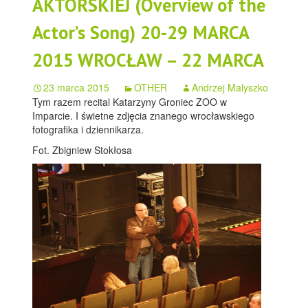
AKTORSKIEJ (Overview of the
Actor’s Song) 20-29 MARCA
2015 WROCŁAW – 22 MARCA
23 marca 2015
OTHER
Andrzej Malyszko
Tym razem recital Katarzyny Groniec ZOO w
Imparcie. I świetne zdjęcia znanego wrocławskiego
fotografika i dziennikarza.
Fot. Zbigniew Stokłosa