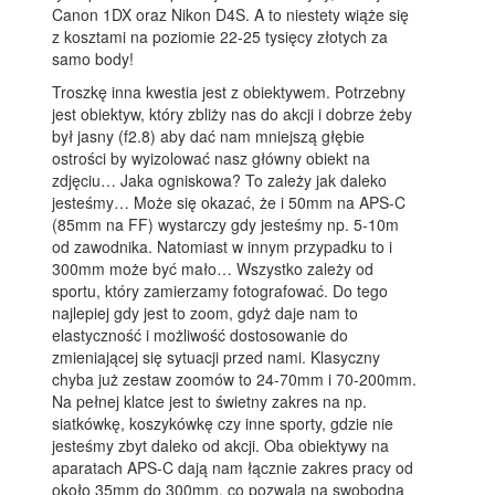
Canon 1DX oraz Nikon D4S. A to niestety wiąże się
z kosztami na poziomie 22-25 tysięcy złotych za
samo body!
Troszkę inna kwestia jest z obiektywem. Potrzebny
jest obiektyw, który zbliży nas do akcji i dobrze żeby
był jasny (f2.8) aby dać nam mniejszą głębie
ostrości by wyizolować nasz główny obiekt na
zdjęciu… Jaka ogniskowa? To zależy jak daleko
jesteśmy… Może się okazać, że i 50mm na APS-C
(85mm na FF) wystarczy gdy jesteśmy np. 5-10m
od zawodnika. Natomiast w innym przypadku to i
300mm może być mało… Wszystko zależy od
sportu, który zamierzamy fotografować. Do tego
najlepiej gdy jest to zoom, gdyż daje nam to
elastyczność i możliwość dostosowanie do
zmieniającej się sytuacji przed nami. Klasyczny
chyba już zestaw zoomów to 24-70mm i 70-200mm.
Na pełnej klatce jest to świetny zakres na np.
siatkówkę, koszykówkę czy inne sporty, gdzie nie
jesteśmy zbyt daleko od akcji. Oba obiektywy na
aparatach APS-C dają nam łącznie zakres pracy od
około 35mm do 300mm, co pozwala na swobodną