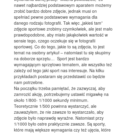
nawet najbardziej podstawowym aparatem możemy
zrobić bardzo dobre zdjęcie, jednak musi on
spełniać pewne podstawowe wymagania dla
danego rodzaju fotografii. Tak więc „jakieś tam”
zdjęcie sportowe zrobimy czymkolwiek, ale jest mało
prawdopodobne, aby miało jakąkolwiek wartość w
sensie tego, czego oczekuje się w fotografii
sportowej. Co do tego, jakie to są zdjęcia, to jest
temat na osobny artykuł – natomiast tu się skupimy
na doborze sprzętu… Sport jest bardzo
wymagającym sprzętowo tematem, ale wszystko też
zależy od tego jaki sport nas interesuje. Na kilku
przykładach postaram się przedstawić co będzie
nam potrzebne.
Na początku trzeba pamiętać, że zazwyczaj, aby
zamrozić akcję, potrzebujemy ustawić migawkę na
około 1/800- 1/1000 sekundy minimum.
Teoretycznie 1/500 powinna wystarczyć, ale
zauważyłem, że nie zawsze to wystarczało, aby
zdjęcie było naprawdę wyraźne. Natomiast przy
1/1000 było ostre praktycznie zawsze. Są sporty,
które mają większe wymagania czy też ujęcia, które