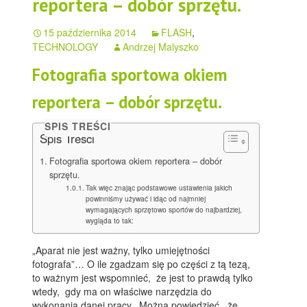
reportera – dobór sprzętu.
15 października 2014
FLASH
,
TECHNOLOGY
Andrzej Malyszko
Fotografia sportowa okiem
reportera – dobór sprzętu.
SPIS TREŚCI
Spis Treści
Fotografia sportowa okiem reportera – dobór
sprzętu.
Tak więc znając podstawowe ustawienia jakich
powinniśmy używać i idąc od najmniej
wymagających sprzętowo sportów do najbardziej,
wygląda to tak:
„Aparat nie jest ważny, tylko umiejętności
fotografa”… O ile zgadzam się po części z tą tezą,
to ważnym jest wspomnieć, że jest to prawdą tylko
wtedy, gdy ma on właściwe narzędzia do
wykonania danej pracy. Można powiedzieć, że