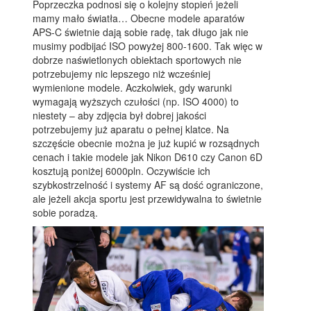
Poprzeczka podnosi się o kolejny stopień jeżeli
mamy mało światła… Obecne modele aparatów
APS-C świetnie dają sobie radę, tak długo jak nie
musimy podbijać ISO powyżej 800-1600. Tak więc w
dobrze naświetlonych obiektach sportowych nie
potrzebujemy nic lepszego niż wcześniej
wymienione modele. Aczkolwiek, gdy warunki
wymagają wyższych czułości (np. ISO 4000) to
niestety – aby zdjęcia był dobrej jakości
potrzebujemy już aparatu o pełnej klatce. Na
szczęście obecnie można je już kupić w rozsądnych
cenach i takie modele jak Nikon D610 czy Canon 6D
kosztują poniżej 6000pln. Oczywiście ich
szybkostrzelność i systemy AF są dość ograniczone,
ale jeżeli akcja sportu jest przewidywalna to świetnie
sobie poradzą.