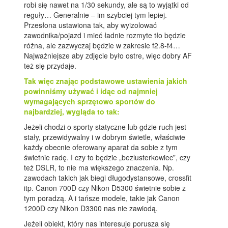
robi się nawet na 1/30 sekundy, ale są to wyjątki od
reguły… Generalnie – im szybciej tym lepiej.
Przesłona ustawiona tak, aby wyizolować
zawodnika/pojazd i mieć ładnie rozmyte tło będzie
różna, ale zazwyczaj będzie w zakresie f2.8-f4…
Najważniejsze aby zdjęcie było ostre, więc dobry AF
też się przydaje.
Tak więc znając podstawowe ustawienia jakich
powinniśmy używać i idąc od najmniej
wymagających sprzętowo sportów do
najbardziej, wygląda to tak:
Jeżeli chodzi o sporty statyczne lub gdzie ruch jest
stały, przewidywalny i w dobrym świetle, właściwie
każdy obecnie oferowany aparat da sobie z tym
świetnie radę. I czy to będzie „bezlusterkowiec”, czy
też DSLR, to nie ma większego znaczenia. Np.
zawodach takich jak biegi długodystansowe, crossfit
itp. Canon 700D czy Nikon D5300 świetnie sobie z
tym poradzą. A i tańsze modele, takie jak Canon
1200D czy Nikon D3300 nas nie zawiodą.
Jeżeli obiekt, który nas interesuje porusza się