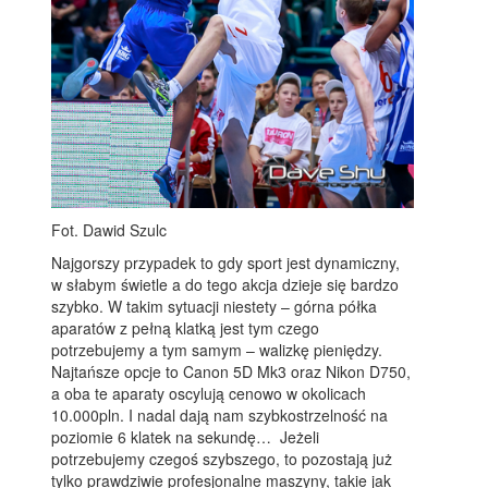
Fot. Dawid Szulc
Najgorszy przypadek to gdy sport jest dynamiczny,
w słabym świetle a do tego akcja dzieje się bardzo
szybko. W takim sytuacji niestety – górna półka
aparatów z pełną klatką jest tym czego
potrzebujemy a tym samym – walizkę pieniędzy.
Najtańsze opcje to Canon 5D Mk3 oraz Nikon D750,
a oba te aparaty oscylują cenowo w okolicach
10.000pln. I nadal dają nam szybkostrzelność na
poziomie 6 klatek na sekundę… Jeżeli
potrzebujemy czegoś szybszego, to pozostają już
tylko prawdziwie profesjonalne maszyny, takie jak