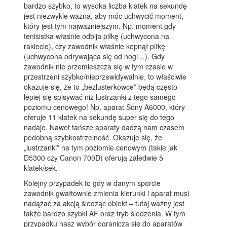
bardzo szybko, to wysoka liczba klatek na sekundę
jest niezwykle ważna, aby móc uchwycić moment,
który jest tym najważniejszym. Np. moment gdy
tenisistka właśnie odbija piłkę (uchwycona na
rakiecie), czy zawodnik właśnie kopnął piłkę
(uchwycona odrywająca się od nogi…). Gdy
zawodnik nie przemieszcza się w tym czasie w
przestrzeni szybko/nieprzewidywalnie, to właściwie
okazuje się, że to „bezlusterkowce” będą często
lepiej się spisywać niż lustrzanki z tego samego
poziomu cenowego! Np. aparat Sony A6000, który
oferuje 11 klatek na sekundę super się do tego
nadaje. Nawet tańsze aparaty dadzą nam czasem
podobną szybkostrzelność. Okazuje się, że
„lustrzanki” na tym poziomie cenowym (takie jak
D5300 czy Canon 700D) oferują zaledwie 5
klatek/sek.
Kolejny przypadek to gdy w danym sporcie
zawodnik gwałtownie zmienia kierunki i aparat musi
nadążać za akcją śledząc obiekt – tutaj ważny jest
także bardzo szybki AF oraz tryb śledzenia. W tym
przypadku nasz wybór ogranicza się do aparatów