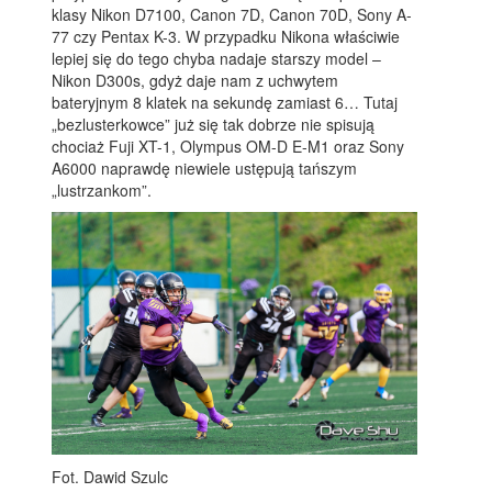
klasy Nikon D7100, Canon 7D, Canon 70D, Sony A-
77 czy Pentax K-3. W przypadku Nikona właściwie
lepiej się do tego chyba nadaje starszy model –
Nikon D300s, gdyż daje nam z uchwytem
bateryjnym 8 klatek na sekundę zamiast 6… Tutaj
„bezlusterkowce” już się tak dobrze nie spisują
chociaż Fuji XT-1, Olympus OM-D E-M1 oraz Sony
A6000 naprawdę niewiele ustępują tańszym
„lustrzankom”.
Fot. Dawid Szulc