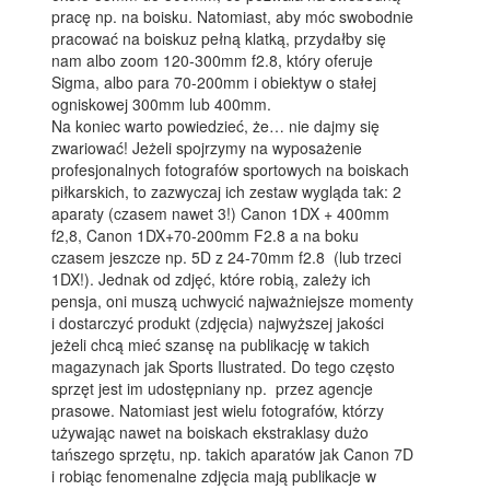
pracę np. na boisku. Natomiast, aby móc swobodnie
pracować na boiskuz pełną klatką, przydałby się
nam albo zoom 120-300mm f2.8, który oferuje
Sigma, albo para 70-200mm i obiektyw o stałej
ogniskowej 300mm lub 400mm.
Na koniec warto powiedzieć, że… nie dajmy się
zwariować! Jeżeli spojrzymy na wyposażenie
profesjonalnych fotografów sportowych na boiskach
piłkarskich, to zazwyczaj ich zestaw wygląda tak: 2
aparaty (czasem nawet 3!) Canon 1DX + 400mm
f2,8, Canon 1DX+70-200mm F2.8 a na boku
czasem jeszcze np. 5D z 24-70mm f2.8 (lub trzeci
1DX!). Jednak od zdjęć, które robią, zależy ich
pensja, oni muszą uchwycić najważniejsze momenty
i dostarczyć produkt (zdjęcia) najwyższej jakości
jeżeli chcą mieć szansę na publikację w takich
magazynach jak Sports Ilustrated. Do tego często
sprzęt jest im udostępniany np. przez agencje
prasowe. Natomiast jest wielu fotografów, którzy
używając nawet na boiskach ekstraklasy dużo
tańszego sprzętu, np. takich aparatów jak Canon 7D
i robiąc fenomenalne zdjęcia mają publikacje w