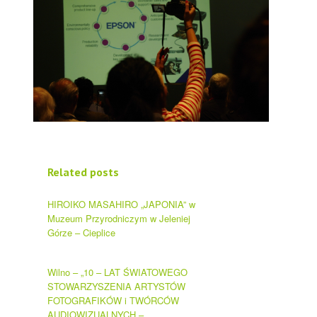
Related posts
HIROIKO MASAHIRO „JAPONIA” w
Muzeum Przyrodniczym w Jeleniej
Górze – Cieplice
Wilno – „10 – LAT ŚWIATOWEGO
STOWARZYSZENIA ARTYSTÓW
FOTOGRAFIKÓW i TWÓRCÓW
AUDIOWIZUALNYCH –