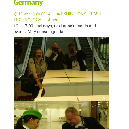
Germany
16 września 2014
EXHIBITIONS
,
FLASH
,
TECHNOLOGY
admin
16 – 17.09 next days, next appointments and
events. Very dense agenda!