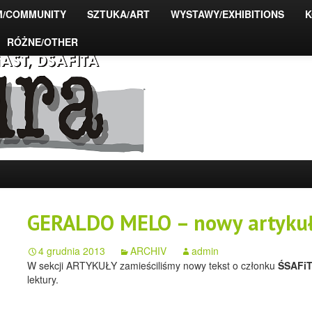
M/COMMUNITY
SZTUKA/ART
WYSTAWY/EXHIBITIONS
K
RÓŻNE/OTHER
ograficzne PFFiAST,
GERALDO MELO – nowy artyku
4 grudnia 2013
ARCHIV
admin
W sekcji ARTYKUŁY zamieściliśmy nowy tekst o członku
ŚSAFiT
lektury.