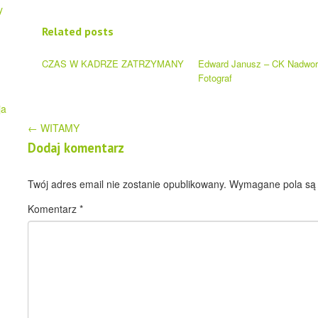
y
Related posts
CZAS W KADRZE ZATRZYMANY
Edward Janusz – CK Nadwo
Fotograf
ja
Post
←
WITAMY
Dodaj komentarz
navigation
Twój adres email nie zostanie opublikowany.
Wymagane pola są
Komentarz
*