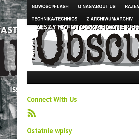
NOWOŚCI/FLASH
O NAS/ABOUT US
RAZE
TECHNIKA/TECHNICS
Z ARCHIWUM/ARCHIV
The Photo Magazine – "OBSCURA" – zeszyty fot
DSAFiTA
Connect With Us
Ostatnie wpisy